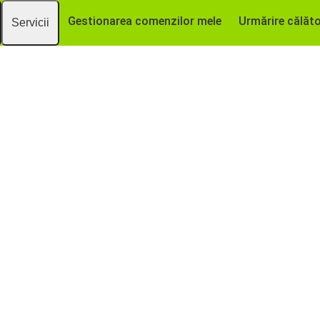
Gestionarea comenzilor mele
Urmărire călăto
Servicii