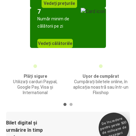
Vedeți prețurile
7
Număr minim de
călătorii pe zi
Vedeți călătoriile
Plăți sigure
Ușor de cumpărat
Utilizați carduri Paypal,
Cumpărați biletele online, în
Google Pay, Visa și
aplicația noastră sau într-un
International
Flixshop
De încredere
de
Bilet digital și
pentru peste 500
milioane de
urmărire în timp
pasageri