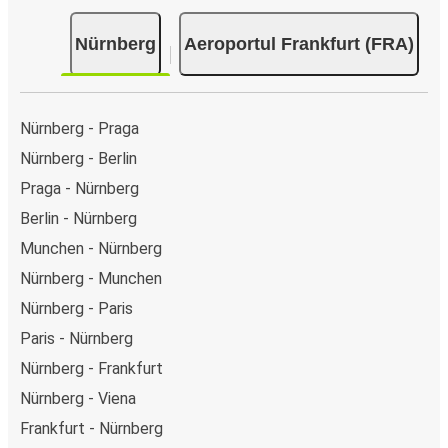
Nürnberg-Aeroportul Frankfurt (FRA), poți alege între
Nürnberg
Aeroportul Frankfurt (FRA)
diferite metode sigure de plată online, cum ar fi card de
credit, PayPal, Google și Apple Pay. Alternativ, poți plăti în
numerar la bordul autocarelor sau la unul din punctele de
vânzare.
Nürnberg - Praga
Nürnberg - Berlin
Praga - Nürnberg
Berlin - Nürnberg
Munchen - Nürnberg
Nürnberg - Munchen
Nürnberg - Paris
Paris - Nürnberg
Nürnberg - Frankfurt
Nürnberg - Viena
Frankfurt - Nürnberg