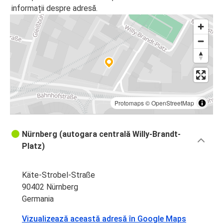
informații despre adresă.
Protomaps
©
OpenStreetMap
Nürnberg (autogara centrală Willy-Brandt-
Platz)
Käte-Strobel-Straße
90402 Nürnberg
Germania
Vizualizează această adresă în Google Maps