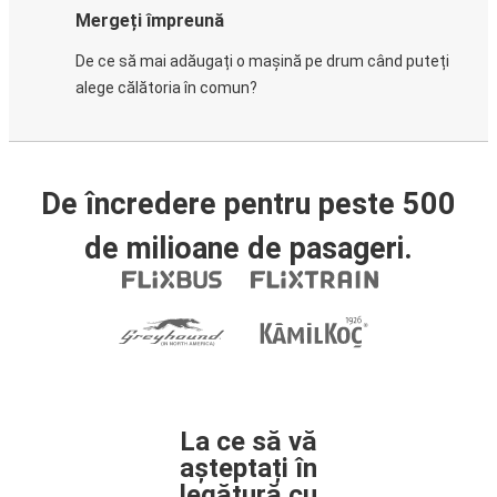
Mergeți împreună
De ce să mai adăugați o mașină pe drum când puteți
alege călătoria în comun?
De încredere pentru peste 500
de milioane de pasageri.
La ce să vă
așteptați în
legătură cu