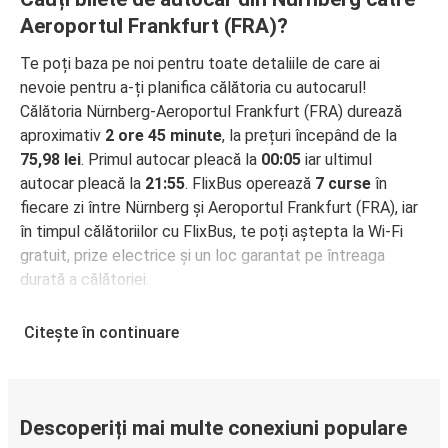
Aeroportul Frankfurt (FRA)?
Te poți baza pe noi pentru toate detaliile de care ai
nevoie pentru a-ți planifica călătoria cu autocarul!
Călătoria Nürnberg-Aeroportul Frankfurt (FRA) durează
aproximativ
2 ore 45 minute
, la prețuri începând de la
75,98 lei
. Primul autocar pleacă la
00:05
iar ultimul
autocar pleacă la
21:55
. FlixBus operează
7 curse
în
fiecare zi între Nürnberg și Aeroportul Frankfurt (FRA), iar
în timpul călătoriilor cu FlixBus, te poți aștepta la Wi-Fi
gratuit, prize electrice și un loc garantat pe întreaga
durată a călătoriei.
Cum poți rezerva biletul de autocar de la
Citește în continuare
Nürnberg la Aeroportul Frankfurt (FRA)
Rezervarea unui bilet pentru autocarele FlixBus este
incredibil de ușoară: pe acest site web sau în aplicația
gratuită FlixBus, poți efectua rezervarea cu doar câteva
Descoperiți mai multe conexiuni populare
clicuri. La achiziționarea online a unui bilet pe ruta