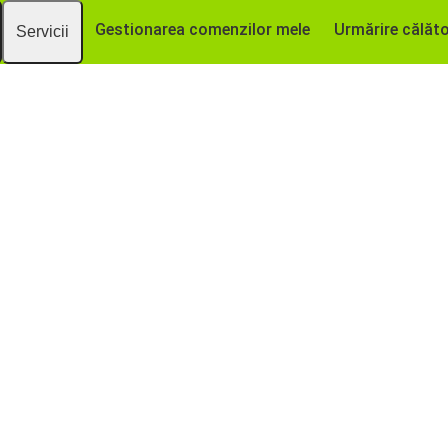
Gestionarea comenzilor mele
Urmărire călăto
Servicii