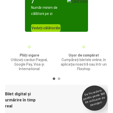
7
Număr minim de
călătorii pe zi
Vedeți călătoriile
Plăți sigure
Ușor de cumpărat
Utilizați carduri Paypal,
Cumpărați biletele online, în
Google Pay, Visa și
aplicația noastră sau într-un
International
Flixshop
De încredere
de
Bilet digital și
pentru peste 500
milioane de
urmărire în timp
pasageri
real