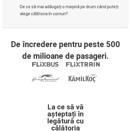
De ce să mai adăugați o mașină pe drum când puteți
alege călătoria în comun?
De încredere pentru peste 500
de milioane de pasageri.
La ce să vă
așteptați în
legătură cu
călătoria