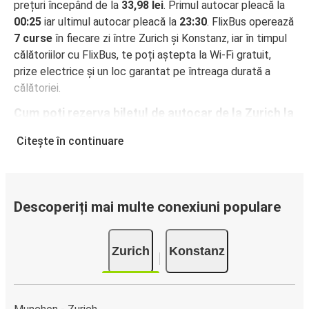
prețuri începând de la
33,98 lei
. Primul autocar pleacă la
00:25
iar ultimul autocar pleacă la
23:30
. FlixBus operează
7 curse
în fiecare zi între Zurich și Konstanz, iar în timpul
călătoriilor cu FlixBus, te poți aștepta la Wi-Fi gratuit,
prize electrice și un loc garantat pe întreaga durată a
călătoriei.
Cum poți rezerva biletul de autocar de la Zurich la
Konstanz
Citește în continuare
Rezervarea unui bilet pentru autocarele FlixBus este
incredibil de ușoară: pe acest site web sau în aplicația
gratuită FlixBus, poți efectua rezervarea cu doar câteva
clicuri. La achiziționarea online a unui bilet pe ruta Zurich-
Descoperiți mai multe conexiuni populare
Konstanz, poți alege între diferite metode sigure de plată
online, cum ar fi card de credit, PayPal, Google și Apple
Zurich
Konstanz
Pay. Alternativ, poți plăti în numerar la bordul autocarelor
sau la unul din punctele de vânzare.