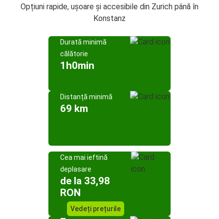
Opțiuni rapide, ușoare și accesibile din Zurich până în
Konstanz
Durată minimă
călătorie
1h0min
Distanță minimă
69 km
Cea mai ieftină
deplasare
de la 33,98
RON
Vedeți prețurile