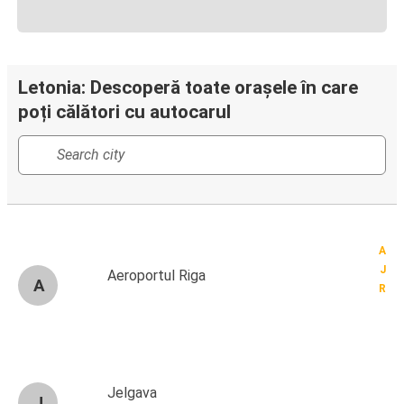
Letonia: Descoperă toate orașele în care
poți călători cu autocarul
A
J
Aeroportul Riga
A
R
Jelgava
J