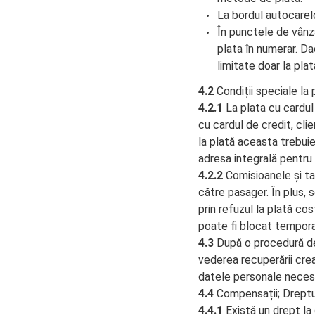
La bordul autocarelo
În punctele de vânza
plata în numerar. Da
limitate doar la pla
4.2
Condiții speciale la 
4.2.1
La plata cu cardul 
cu cardul de credit, clie
la plată aceasta trebuie
adresa integrală pentru 
4.2.2
Comisioanele și ta
către pasager. În plus, 
prin refuzul la plată cos
poate fi blocat tempora
4.3
După o procedură de
vederea recuperării crea
datele personale necesa
4.4
Compensații; Dreptu
4.4.1
Există un drept la