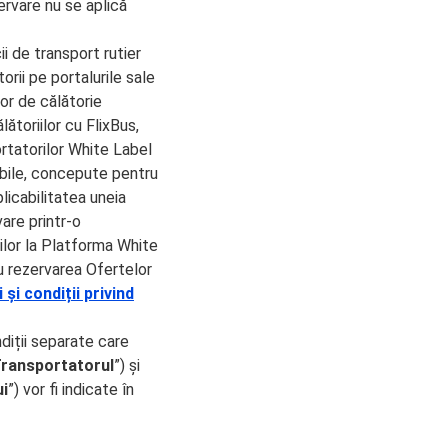
ervare nu se aplică
i de transport rutier
orii pe portalurile sale
or de călătorie
ătoriilor cu FlixBus,
ortatorilor White Label
obile, concepute pentru
plicabilitatea uneia
vare printr-o
ilor la Platforma White
 cu rezervarea Ofertelor
și condiții privind
ndiții separate care
ransportatorul
”) și
ui
”) vor fi indicate în