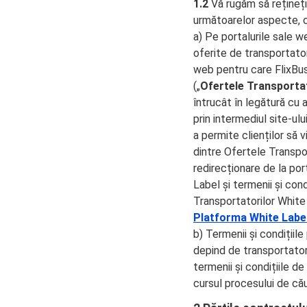
1.2
Vă rugăm să rețineți
următoarelor aspecte, c
a) Pe portalurile sale w
oferite de transportatori
web pentru care FlixBus
(„
Ofertele Transportat
întrucât în ​​legătură c
prin intermediul site-ul
a permite clienților să 
dintre Ofertele Transpor
redirecționare de la po
Label și termenii și cond
Transportatorilor Whit
Platforma White Labe
b) Termenii și condițiil
depind de transportatoru
termenii și condițiile d
cursul procesului de cău