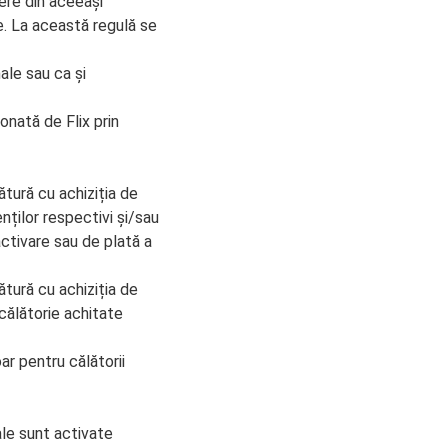
ere din aceeași
e. La această regulă se
ale sau ca și
onată de Flix prin
ătură cu achiziția de
enților respectivi și/sau
activare sau de plată a
ătură cu achiziția de
 călătorie achitate
ar pentru călătorii
ale sunt activate