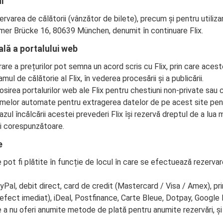
i
rvarea de călătorii (vânzător de bilete), precum și pentru utiliza
imer Brücke 16, 80639 München, denumit în continuare Flix.
ală a portalului web
are a prețurilor pot semna un acord scris cu Flix, prin care aces
amul de călătorie al Flix, în vederea procesării și a publicării.
sirea portalurilor web ale Flix pentru chestiuni non-private sau 
stemelor automate pentru extragerea datelor de pe acest site pen
azul încălcării acestei prevederi Flix își rezervă dreptul de a lua
i corespunzătoare.
e
e pot fi plătite în funcție de locul în care se efectuează rezerva
ayPal, debit direct, card de credit (Mastercard / Visa / Amex), 
 efect imediat), iDeal, Postfinance, Carte Bleue, Dotpay, Google
a nu oferi anumite metode de plată pentru anumite rezervări, și a