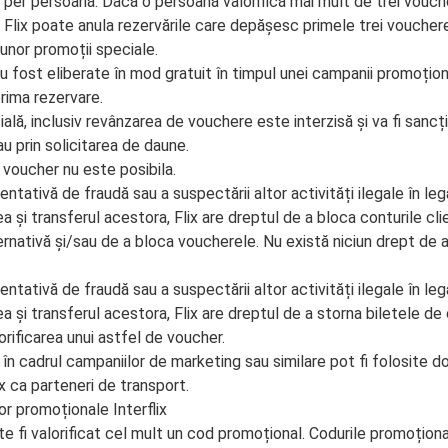
e per persoană. Dacă o persoană valorifică mai mult de trei vouch
Flix poate anula rezervările care depășesc primele trei voucher
unor promoții speciale.
 fost eliberate în mod gratuit în timpul unei campanii promoțion
rima rezervare.
ală, inclusiv revânzarea de vouchere este interzisă și va fi sancți
au prin solicitarea de daune.
i voucher nu este posibila.
entativă de fraudă sau a suspectării altor activități ilegale în leg
a și transferul acestora, Flix are dreptul de a bloca conturile cli
ternativă și/sau de a bloca voucherele. Nu există niciun drept de 
entativă de fraudă sau a suspectării altor activități ilegale în leg
ea și transferul acestora, Flix are dreptul de a storna biletele de
lorificarea unui astfel de voucher.
n cadrul campaniilor de marketing sau similare pot fi folosite do
x ca parteneri de transport.
lor promoționale Interflix
e fi valorificat cel mult un cod promoțional. Codurile promoțion