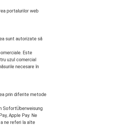
rea portalurilor web
tea sunt autorizate să
comerciale. Este
tru uzul comercial
 măsurile necesare în
rea prin diferite metode
prin SofortÜberweisung
 Pay, Apple Pay. Ne
 ne referi la alte