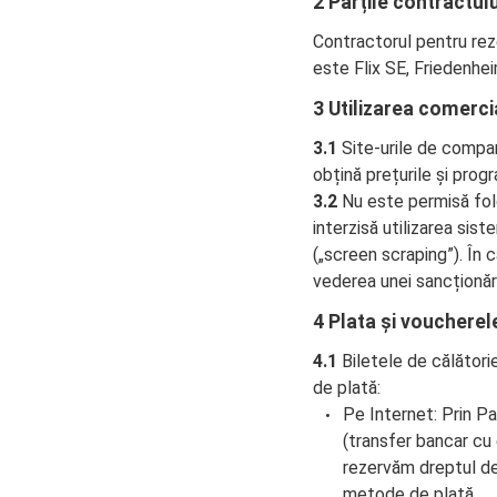
2 Părțile contractulu
Contractorul pentru reze
este Flix SE, Friedenhe
3 Utilizarea comerci
3.1
Site-urile de compar
obțină prețurile și progr
3.2
Nu este permisă folo
interzisă utilizarea si
(„screen scraping”). În c
vederea unei sancționăr
4 Plata și voucherel
4.1
Biletele de călători
de plată:
Pe Internet: Prin P
(transfer bancar cu
rezervăm dreptul de 
metode de plată.