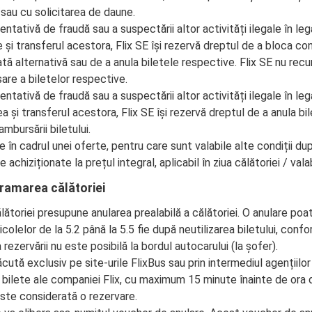
/sau cu solicitarea de daune.
entativă de fraudă sau a suspectării altor activități ilegale în leg
 și transferul acestora, Flix SE își rezervă dreptul de a bloca con
lată alternativă sau de a anula biletele respective. Flix SE nu recu
are a biletelor respective.
entativă de fraudă sau a suspectării altor activități ilegale în leg
a și transferul acestora, Flix SE își rezervă dreptul de a anula bil
ambursării biletului.
în cadrul unei oferte, pentru care sunt valabile alte condiții du
 achiziționate la prețul integral, aplicabil în ziua călătoriei / valabi
gramarea călătoriei
ătoriei presupune anularea prealabilă a călătoriei. O anulare poate
olelor de la 5.2 până la 5.5 fie după neutilizarea biletului, confor
rezervării nu este posibilă la bordul autocarului (la șofer).
cută exclusiv pe site-urile FlixBus sau prin intermediul agențiilor
bilete ale companiei Flix, cu maximum 15 minute înainte de ora
este considerată o rezervare.