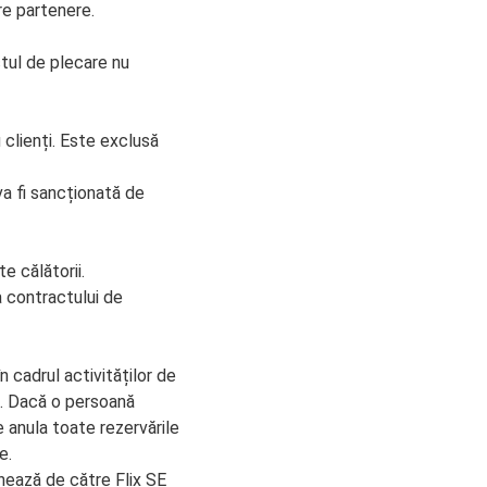
re partenere.
ctul de plecare nu
 clienți. Este exclusă
va fi sancționată de
e călătorii.
a contractului de
 cadrul activităților de
ă. Dacă o persoană
e anula toate rezervările
e.
onează de către Flix SE