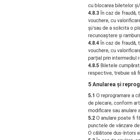
cu blocarea biletelor și
4.8.3
În caz de fraudă, t
vouchere, cu valorificare
și/sau de a solicita o p
recunoaștere și ramburs
4.8.4
În caz de fraudă, t
vouchere, cu valorificare
parțial prin intermediul r
4.8.5
Biletele cumpărate 
respective, trebuie să fie
5 Anularea și repro
5.1
O reprogramare a căl
de plecare, conform artic
modificare sau anulare a 
5.2
O anulare poate fi fă
punctele de vânzare de 
O călătorie dus-întors 