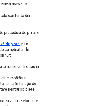
 numai dacă și în
anțele existente din
 de procedura de plată a
axă de plată
, plus
de cumpărături. În
bișnuit.
cate numai on-line sau în
ș de cumpărături.
ate numai în funcție de
entare pentru biciclete
olosirea voucherelor este