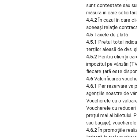
sunt contestate sau sun
măsura în care solicita
4.4.2
În cazul în care cl
aceeași relație contrac
4.5
Taxele de plată
4.5.1
Prețul total indic
terților aleasă de dvs. 
4.5.2
Pentru clienții ca
impozitul pe vânzări (TV
fiecare țară este disponi
4.6
Valorificarea vouche
4.6.1
Per rezervare va p
agențiile noastre de vân
Voucherele cu o valoare
Voucherele cu reduceri p
prețul real al biletului.
sau bagaje), voucherele n
4.6.2
În promoțiile reali