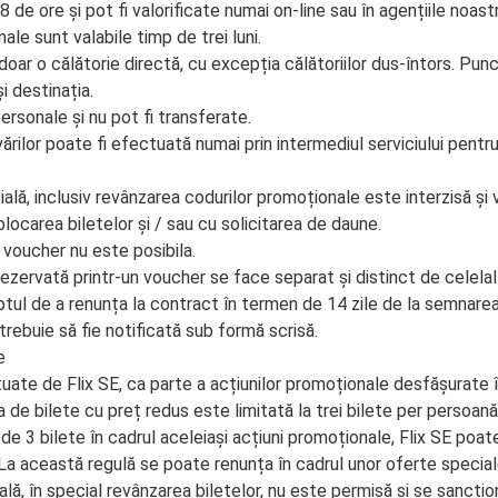
de ore și pot fi valorificate numai on-line sau în agențiile noast
ale sunt valabile timp de trei luni.
oar o călătorie directă, cu excepția călătoriilor dus-întors. Pun
i destinația.
rsonale și nu pot fi transferate.
rilor poate fi efectuată numai prin intermediul serviciului pentru
ială, inclusiv revânzarea codurilor promoționale este interzisă și 
locarea biletelor și / sau cu solicitarea de daune.
i voucher nu este posibila.
rezervată printr-un voucher se face separat și distinct de celelalt
tul de a renunța la contract în termen de 14 zile de la semnare
rebuie să fie notificată sub formă scrisă.
e
ate de Flix SE, ca parte a acțiunilor promoționale desfășurate în
 de bilete cu preț redus este limitată la trei bilete per persoan
de 3 bilete în cadrul aceleiași acțiuni promoționale, Flix SE poat
 La această regulă se poate renunța în cadrul unor oferte special
lă, în special revânzarea biletelor, nu este permisă și se sancți