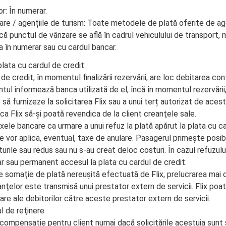
r: În numerar.
re / agențiile de turism: Toate metodele de plată oferite de agen
că punctul de vânzare se află în cadrul vehiculului de transport,
ta în numerar sau cu cardul bancar.
plata cu cardul de credit:
de credit, în momentul finalizării rezervării, are loc debitarea cont
ntul informează banca utilizată de el, încă în momentul rezervării,
 să furnizeze la solicitarea Flix sau a unui terț autorizat de acest
ca Flix să-şi poată revendica de la client creanţele sale.
xele bancare ca urmare a unui refuz la plată apărut la plata cu c
se vor aplica, eventual, taxe de anulare. Pasagerul primește posib
turile sau redus sau nu s-au creat deloc costuri. În cazul refuzului l
r sau permanent accesul la plata cu cardul de credit.
 somaţie de plată nereuşită efectuată de Flix, prelucrarea mai d
nţelor este transmisă unui prestator extern de servicii. Flix poa
re ale debitorilor către aceste prestator extern de servicii.
l de reţinere
 compensație pentru client numai dacă solicitările acestuia sunt s