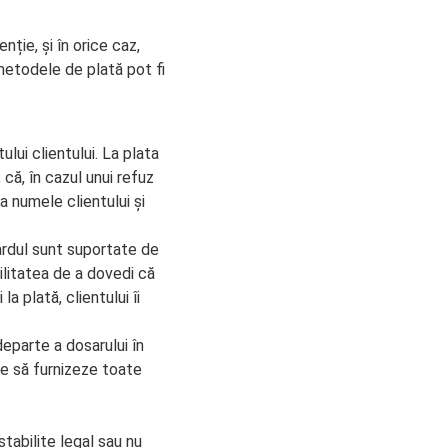
ție, și în orice caz,
 metodele de plată pot fi
ului clientului. La plata
 că, în cazul unui refuz
a numele clientului și
ardul sunt suportate de
ilitatea de a dovedi că
a plată, clientului îi
eparte a dosarului în
te să furnizeze toate
tabilite legal sau nu