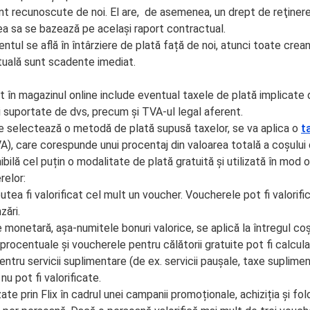
t recunoscute de noi. El are, de asemenea, un drept de reţinere
rea sa se bazează pe același raport contractual.
ientul se află în întârziere de plată față de noi, atunci toate cre
tuală sunt scadente imediat.
at în magazinul online include eventual taxele de plată implicate
și suportate de dvs, precum și TVA-ul legal aferent.
re selectează o metodă de plată supusă taxelor, se va aplica o
t
A), care corespunde unui procentaj din valoarea totală a coșului 
bilă cel puțin o modalitate de plată gratuită și utilizată în mod o
relor:
utea fi valorificat cel mult un voucher. Voucherele pot fi valorifi
zări.
 monetară, așa-numitele bonuri valorice, se aplică la întregul co
rocentuale și voucherele pentru călătorii gratuite pot fi calcul
 Pentru servicii suplimentare (de ex. servicii paușale, taxe suplim
u pot fi valorificate.
zate prin Flix în cadrul unei campanii promoționale, achiziția și f