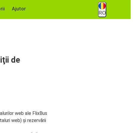
rii
Ajutor
RO
ţii de
talurilor web ale FlixBus
aluri web) și rezervării