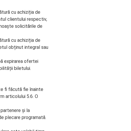
ătură cu achiziția de
tul clientului respectiv,
noaște solicitările de
ătură cu achiziția de
etul obținut integral sau
pă expirarea ofertei
lității biletului.
 fi făcută fie înainte
m articolului 5.6. O
 partenere și la
 de plecare programată.