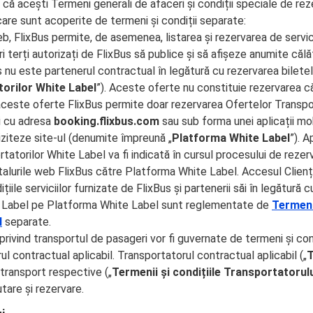
 că acești Termeni generali de afaceri și condiții speciale de rez
are sunt acoperite de termeni și condiții separate:
eb, FlixBus permite, de asemenea, listarea și rezervarea de servici
 terți autorizați de FlixBus să publice și să afișeze anumite călăt
 nu este partenerul contractual în legătură cu rezervarea biletel
orilor White Label
”). Aceste oferte nu constituie rezervarea căl
u aceste oferte FlixBus permite doar rezervarea Ofertelor Transp
ui cu adresa
booking.flixbus.com
sau sub forma unei aplicații m
viziteze site-ul (denumite împreună „
Platforma White Label
”). A
tatorilor White Label va fi indicată în cursul procesului de rezer
rtalurile web FlixBus către Platforma White Label. Accesul Clienț
ițiile serviciilor furnizate de FlixBus și partenerii săi în legătură
e Label pe Platforma White Label sunt reglementate de
Termeni 
l
separate.
e privind transportul de pasageri vor fi guvernate de termeni și co
l contractual aplicabil. Transportatorul contractual aplicabil („
T
e transport respective („
Termenii și condițiile Transportatorul
tare și rezervare.