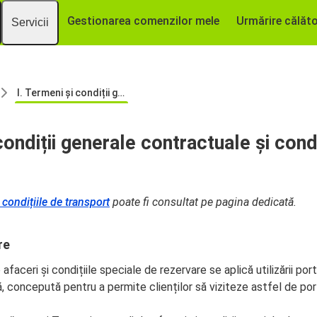
Gestionarea comenzilor mele
Urmărire călăto
Servicii
I. Termeni și condiții generale contractuale şi condiţii de rezervare
condiții generale contractuale şi condi
 condițiile de transport
poate fi consultat pe pagina dedicată.
re
afaceri și condițiile speciale de rezervare se aplică utilizării por
ă, concepută pentru a permite clienților să viziteze astfel de port