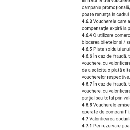
limitată la trei voucher
campanie promoțională, 
poate renunța în cadrul 
4.6.3
Voucherele care au
compensație expiră la p
4.6.4
O utilizare comerci
blocarea biletelor si / s
4.6.5
Plata soldului unu
4.6.6
În caz de fraudă, t
vouchere, cu valorificare
de a solicita o plată al
voucherelor respective.
4.6.7
În caz de fraudă, t
vouchere, cu valorificar
parțial sau total prin va
4.6.8
Voucherele emise î
operate de companii Fli
4.7
Valorificarea coduri
4.7.1
Per rezervare poat