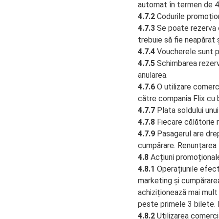
automat în termen de 48 
4.7.2
Codurile promoțion
4.7.3
Se poate rezerva d
trebuie să fie neapărat ș
4.7.4
Voucherele sunt pe
4.7.5
Schimbarea rezervă
anularea.
4.7.6
O utilizare comerc
către compania Flix cu b
4.7.7
Plata soldului unu
4.7.8
Fiecare călătorie 
4.7.9
Pasagerul are drep
cumpărare. Renunțarea t
4.8
Acțiuni promoțional
4.8.1
Operațiunile efectu
marketing și cumpărarea
achiziționează mai mult 
peste primele 3 bilete.
4.8.2
Utilizarea comercia