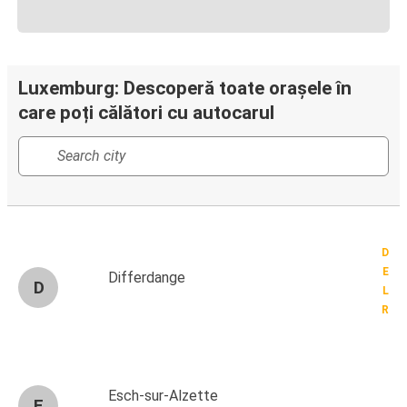
Luxemburg: Descoperă toate orașele în
care poți călători cu autocarul
D
E
Differdange
D
L
R
Esch-sur-Alzette
E