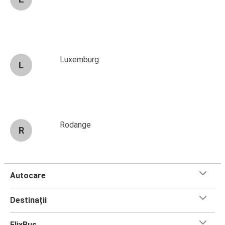
Luxemburg
L
Rodange
R
Autocare
Destinații
FlixBus