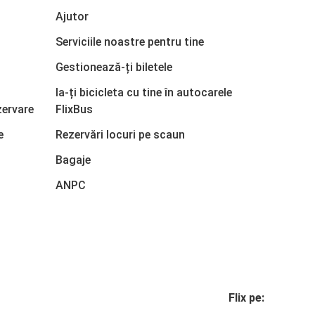
Ajutor
Serviciile noastre pentru tine
Gestionează-ți biletele
Ia-ți bicicleta cu tine în autocarele
zervare
FlixBus
e
Rezervări locuri pe scaun
Bagaje
ANPC
Flix pe: