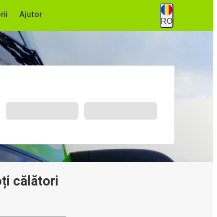
rii
Ajutor
RO
i călători