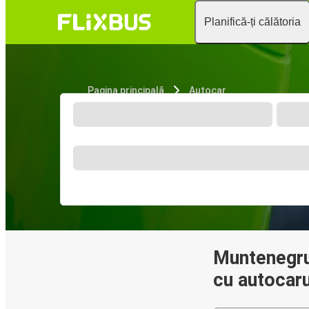
Planifică-ți călătoria
Pagina principală
Autocar
Muntenegru:
cu autocaru