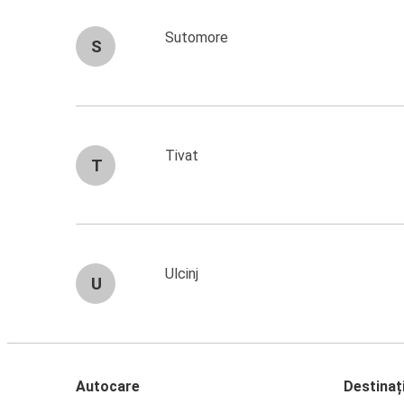
Sutomore
S
Tivat
T
Ulcinj
U
Autocare
Destinați