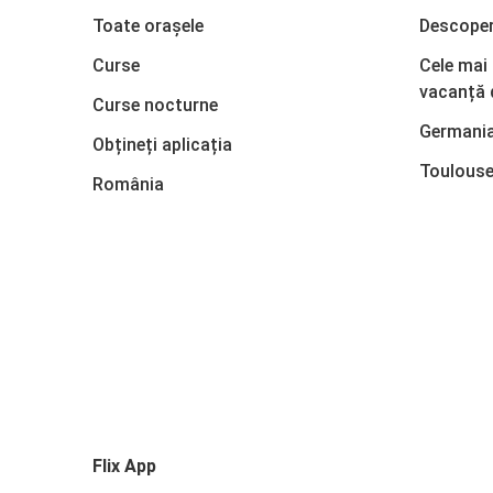
Toate orașele
Descope
Curse
Cele mai
vacanță 
Curse nocturne
Germani
Obțineți aplicația
Toulous
România
Flix App