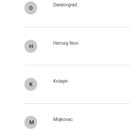
Danilovgrad
D
Herceg Novi
H
Kolașin
K
Mojkovac
M