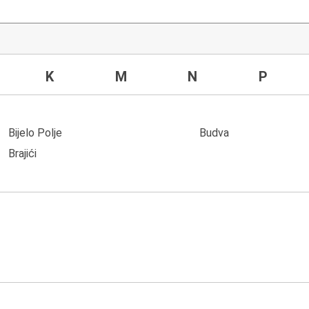
K
M
N
P
Bijelo Polje
Budva
Brajići