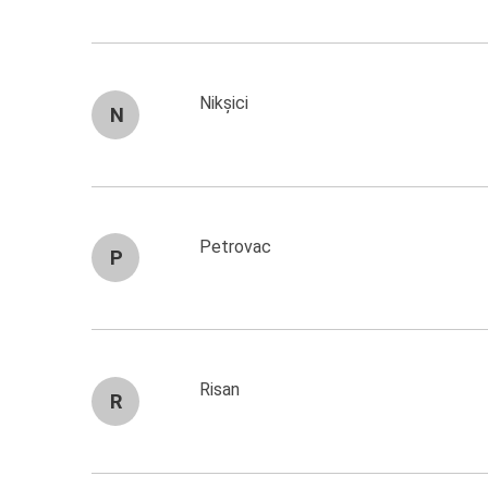
Nikșici
N
Petrovac
P
Risan
R