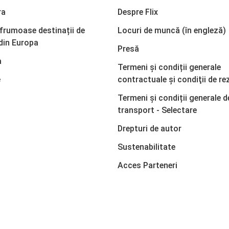
ra
Despre Flix
 frumoase destinații de
Locuri de muncă (în engleză)
din Europa
Presă
a
Termeni și condiții generale
e
contractuale şi condiţii de re
Termeni și condiții generale d
transport - Selectare
Drepturi de autor
Sustenabilitate
Acces Parteneri