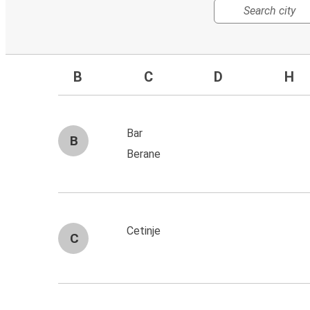
B
C
D
H
Bar
B
Berane
Cetinje
C