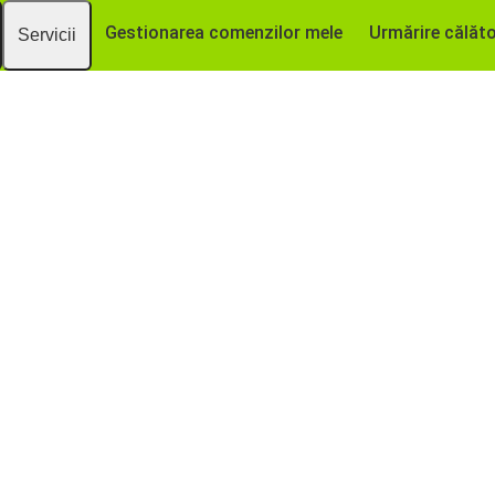
Gestionarea comenzilor mele
Urmărire călăto
Servicii