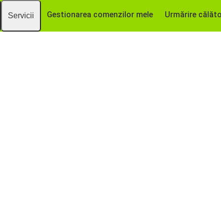
Gestionarea comenzilor mele
Urmărire călăto
Servicii