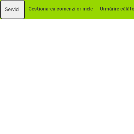
Gestionarea comenzilor mele
Urmărire călăto
Servicii