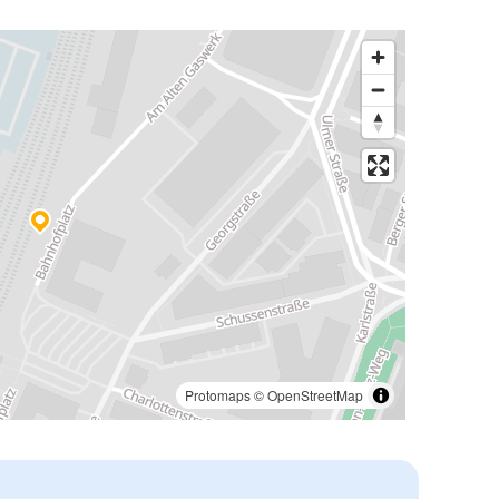
Protomaps
©
OpenStreetMap