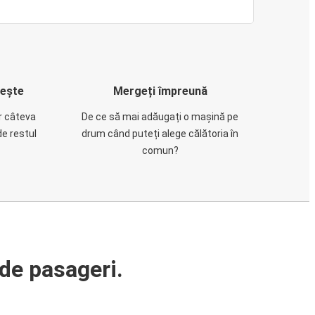
rește
Mergeți împreună
ar câteva
De ce să mai adăugați o mașină pe
de restul
drum când puteți alege călătoria în
comun?
de pasageri.