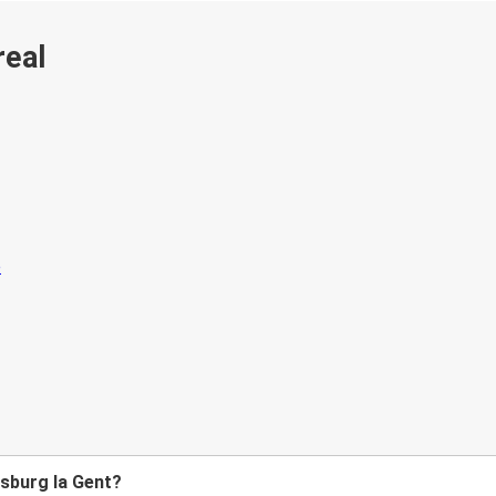
real
nsburg la Gent?