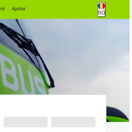
rii
Ajutor
RO