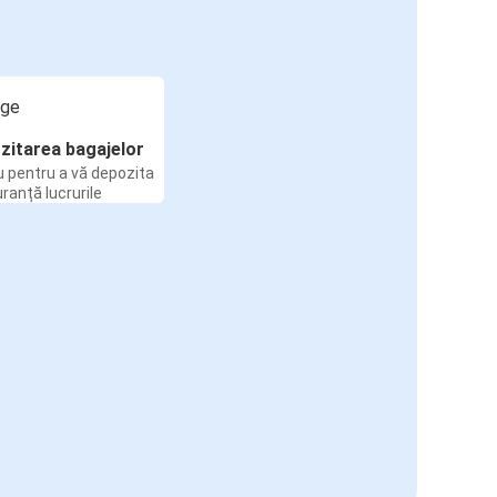
zitarea bagajelor
u pentru a vă depozita
uranță lucrurile