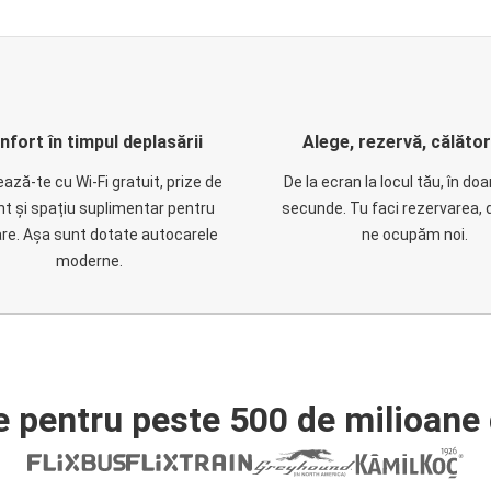
nfort în timpul deplasării
Alege, rezervă, călăto
ază-te cu Wi-Fi gratuit, prize de
De la ecran la locul tău, în do
nt și spațiu suplimentar pentru
secunde. Tu faci rezervarea, 
are. Așa sunt dotate autocarele
ne ocupăm noi.
moderne.
e pentru peste 500 de milioane 