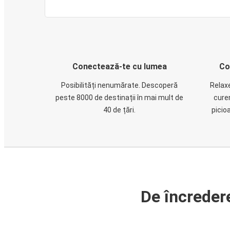
Conectează-te cu lumea
Co
Posibilități nenumărate. Descoperă
Relaxe
peste 8000 de destinații în mai mult de
cure
40 de țări.
picio
De încreder