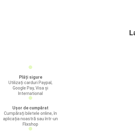
L
Plăți sigure
Utilizați carduri Paypal,
Google Pay, Visa și
International
Ușor de cumpărat
Cumpărați biletele online, în
aplicația noastră sau într-un
Flixshop