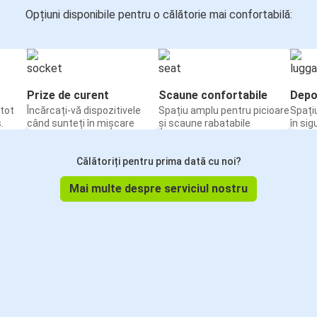
Opțiuni disponibile pentru o călătorie mai confortabilă:
Prize de curent
Scaune confortabile
Depo
tot
Încărcați-vă dispozitivele
Spațiu amplu pentru picioare
Spați
.
când sunteți în mișcare
și scaune rabatabile
în sig
Călătoriți pentru prima dată cu noi?
Mai multe despre serviciul nostru