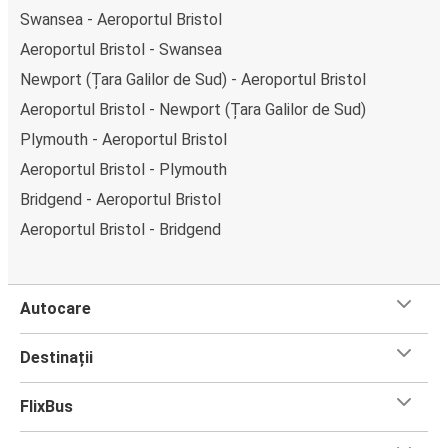
Aeroportul Bristol-Newport (Țara Galilor de Sud), poți
Swansea - Aeroportul Bristol
alege între diferite metode sigure de plată online, cum ar
Aeroportul Bristol - Swansea
fi card de credit, PayPal, Google și Apple Pay. Alternativ,
Newport (Țara Galilor de Sud) - Aeroportul Bristol
poți plăti în numerar la bordul autocarelor sau la unul din
punctele de vânzare.
Aeroportul Bristol - Newport (Țara Galilor de Sud)
Plymouth - Aeroportul Bristol
Aeroportul Bristol - Plymouth
Bridgend - Aeroportul Bristol
Aeroportul Bristol - Bridgend
Autocare
Destinații
FlixBus