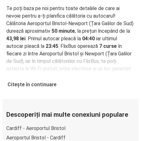
Te poți baza pe noi pentru toate detaliile de care ai
nevoie pentru a-ți planifica călătoria cu autocarul!
Călătoria Aeroportul Bristol-Newport (Țara Galilor de Sud)
durează aproximativ
50 minute
, la prețuri începând de la
43,98 lei
. Primul autocar pleacă la
04:40
iar ultimul
autocar pleacă la
23:45
. FlixBus operează
7 curse
în
fiecare zi între Aeroportul Bristol și Newport (Țara Galilor
de Sud), iar în timpul călătoriilor cu FlixBus, te poți
aștepta la Wi-Fi gratuit, prize electrice și un loc garantat
pe întreaga durată a călătoriei.
Citește în continuare
Cum poți rezerva biletul de autocar de la
Aeroportul Bristol la Newport (Țara Galilor de
Sud)
Descoperiți mai multe conexiuni populare
Rezervarea unui bilet pentru autocarele FlixBus este
incredibil de ușoară: pe acest site web sau în aplicația
Cardiff - Aeroportul Bristol
gratuită FlixBus, poți efectua rezervarea cu doar câteva
clicuri. La achiziționarea online a unui bilet pe ruta
Aeroportul Bristol - Cardiff