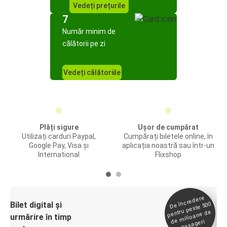
Vedeți prețurile
7
Număr minim de
călătorii pe zi
Vedeți călătoriile
Plăți sigure
Ușor de cumpărat
Utilizați carduri Paypal,
Cumpărați biletele online, în
Google Pay, Visa și
aplicația noastră sau într-un
International
Flixshop
De încredere
de
Bilet digital și
pentru peste 500
milioane de
urmărire în timp
pasageri