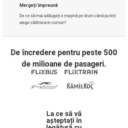
Mergeți împreună
De ce să mai adăugați o mașină pe drum când puteți
alege călătoria în comun?
De încredere pentru peste 500
de milioane de pasageri.
La ce să vă
așteptați în
legătură cu