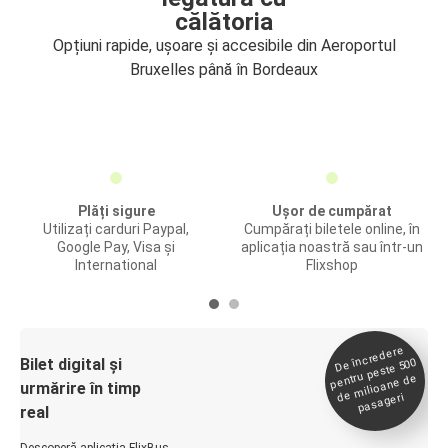
călătoria
Opțiuni rapide, ușoare și accesibile din Aeroportul
Bruxelles până în Bordeaux
Plăți sigure
Ușor de cumpărat
Utilizați carduri Paypal,
Cumpărați biletele online, în
Google Pay, Visa și
aplicația noastră sau într-un
International
Flixshop
De încredere
de
Bilet digital și
pentru peste 500
milioane de
urmărire în timp
pasageri
real
Descoperă aplicația FlixBus