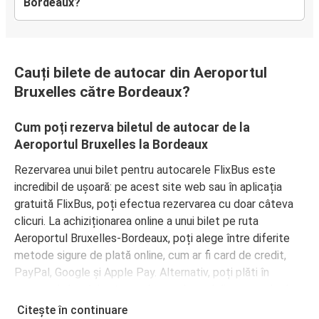
Bordeaux?
Cauți bilete de autocar din Aeroportul
Bruxelles către Bordeaux?
Cum poți rezerva biletul de autocar de la
Aeroportul Bruxelles la Bordeaux
Rezervarea unui bilet pentru autocarele FlixBus este
incredibil de ușoară: pe acest site web sau în aplicația
gratuită FlixBus, poți efectua rezervarea cu doar câteva
clicuri. La achiziționarea online a unui bilet pe ruta
Aeroportul Bruxelles-Bordeaux, poți alege între diferite
metode sigure de plată online, cum ar fi card de credit,
PayPal, Google și Apple Pay. Alternativ, poți plăti în
numerar la bordul autocarelor sau la unul din punctele de
vânzare.
Citește în continuare