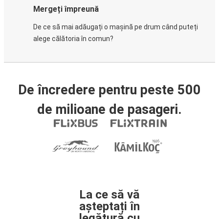
Mergeți împreună
De ce să mai adăugați o mașină pe drum când puteți
alege călătoria în comun?
De încredere pentru peste 500
de milioane de pasageri.
La ce să vă
așteptați în
legătură cu