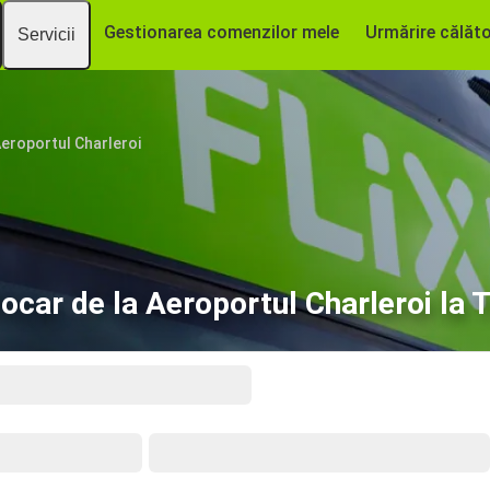
Gestionarea comenzilor mele
Urmărire călăto
Servicii
eroportul Charleroi
ocar de la Aeroportul Charleroi la T