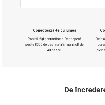
Conectează-te cu lumea
Co
Posibilități nenumărate. Descoperă
Relaxe
peste 8000 de destinații în mai mult de
cure
40 de țări.
picio
De încreder