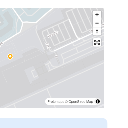
Protomaps
©
OpenStreetMap