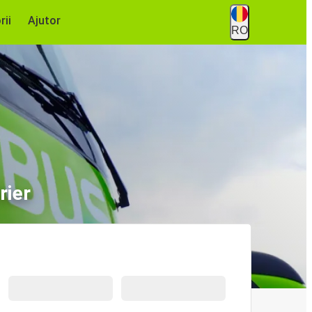
rii
Ajutor
RO
rier