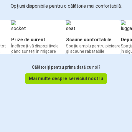
Opțiuni disponibile pentru o călătorie mai confortabilă:
Prize de curent
Scaune confortabile
Depo
tot
Încărcați-vă dispozitivele
Spațiu amplu pentru picioare
Spați
.
când sunteți în mișcare
și scaune rabatabile
în sig
Călătoriți pentru prima dată cu noi?
Mai multe despre serviciul nostru