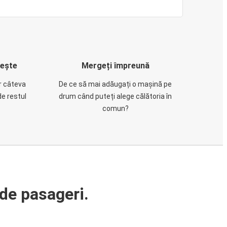
rește
Mergeți împreună
ar câteva
De ce să mai adăugați o mașină pe
de restul
drum când puteți alege călătoria în
comun?
de pasageri.