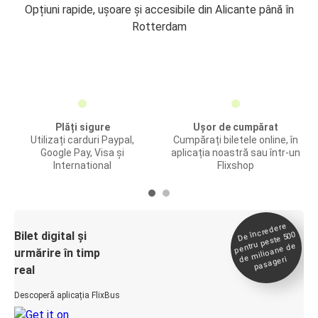
Opțiuni rapide, ușoare și accesibile din Alicante până în
Rotterdam
Plăți sigure
Ușor de cumpărat
Utilizați carduri Paypal,
Cumpărați biletele online, în
Google Pay, Visa și
aplicația noastră sau într-un
International
Flixshop
De încredere
de
Bilet digital și
pentru peste 500
milioane de
urmărire în timp
pasageri
real
Descoperă aplicația FlixBus