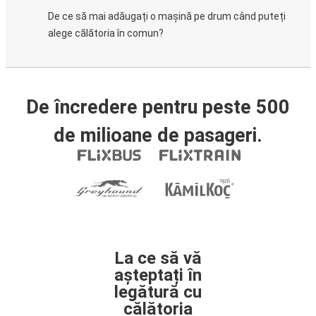
De ce să mai adăugați o mașină pe drum când puteți
alege călătoria în comun?
De încredere pentru peste 500
de milioane de pasageri.
La ce să vă
așteptați în
legătură cu
călătoria