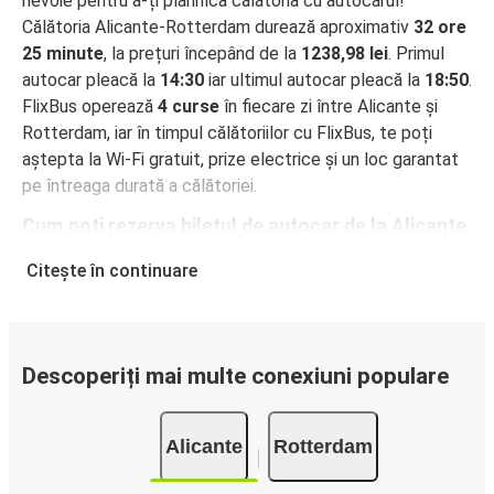
nevoie pentru a-ți planifica călătoria cu autocarul!
Călătoria Alicante-Rotterdam durează aproximativ
32 ore
25 minute
, la prețuri începând de la
1238,98 lei
. Primul
autocar pleacă la
14:30
iar ultimul autocar pleacă la
18:50
.
FlixBus operează
4 curse
în fiecare zi între Alicante și
Rotterdam, iar în timpul călătoriilor cu FlixBus, te poți
aștepta la Wi-Fi gratuit, prize electrice și un loc garantat
pe întreaga durată a călătoriei.
Cum poți rezerva biletul de autocar de la Alicante
la Rotterdam
Citește în continuare
Rezervarea unui bilet pentru autocarele FlixBus este
incredibil de ușoară: pe acest site web sau în aplicația
gratuită FlixBus, poți efectua rezervarea cu doar câteva
clicuri. La achiziționarea online a unui bilet pe ruta
Descoperiți mai multe conexiuni populare
Alicante-Rotterdam, poți alege între diferite metode
sigure de plată online, cum ar fi card de credit, PayPal,
Alicante
Rotterdam
Google și Apple Pay. Alternativ, poți plăti în numerar la
bordul autocarelor sau la unul din punctele de vânzare.