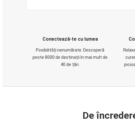
Conectează-te cu lumea
Co
Posibilități nenumărate. Descoperă
Relaxe
peste 8000 de destinații în mai mult de
cure
40 de țări.
picio
De încreder