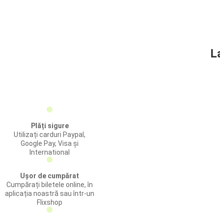
L
Plăți sigure
Utilizați carduri Paypal,
Google Pay, Visa și
International
Ușor de cumpărat
Cumpărați biletele online, în
aplicația noastră sau într-un
Flixshop