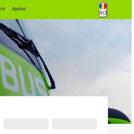
rii
Ajutor
RO