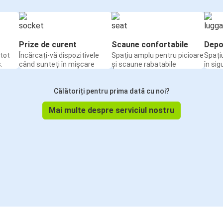
Prize de curent
Scaune confortabile
Depo
tot
Încărcați-vă dispozitivele
Spațiu amplu pentru picioare
Spați
.
când sunteți în mișcare
și scaune rabatabile
în sig
Călătoriți pentru prima dată cu noi?
Mai multe despre serviciul nostru