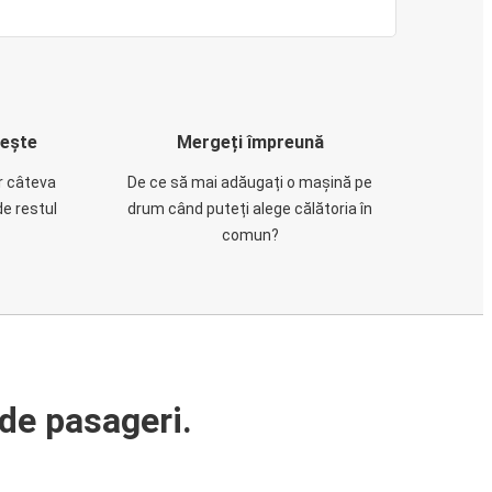
rește
Mergeți împreună
ar câteva
De ce să mai adăugați o mașină pe
de restul
drum când puteți alege călătoria în
comun?
de pasageri.