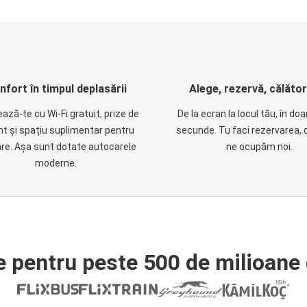
nfort în timpul deplasării
Alege, rezervă, călăto
ază-te cu Wi-Fi gratuit, prize de
De la ecran la locul tău, în do
nt și spațiu suplimentar pentru
secunde. Tu faci rezervarea, 
are. Așa sunt dotate autocarele
ne ocupăm noi.
moderne.
e pentru peste 500 de milioane 