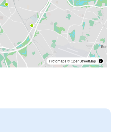
Protomaps
©
OpenStreetMap