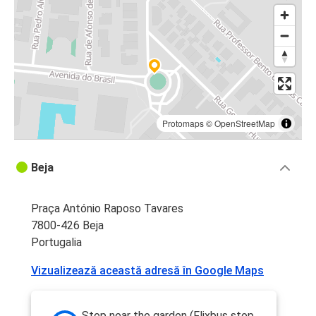
Protomaps
©
OpenStreetMap
Beja
Praça António Raposo Tavares
7800-426 Beja
Portugalia
Vizualizează această adresă în Google Maps
Stop near the garden (Flixbus stop