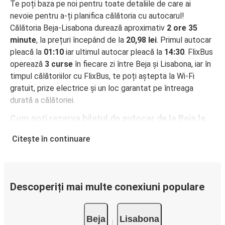
Te poți baza pe noi pentru toate detaliile de care ai
nevoie pentru a-ți planifica călătoria cu autocarul!
Călătoria Beja-Lisabona durează aproximativ
2 ore 35
minute
, la prețuri începând de la
20,98 lei
. Primul autocar
pleacă la
01:10
iar ultimul autocar pleacă la
14:30
. FlixBus
operează
3 curse
în fiecare zi între Beja și Lisabona, iar în
timpul călătoriilor cu FlixBus, te poți aștepta la Wi-Fi
gratuit, prize electrice și un loc garantat pe întreaga
durată a călătoriei.
Cum poți rezerva biletul de autocar de la Beja la
Lisabona
Citește în continuare
Rezervarea unui bilet pentru autocarele FlixBus este
incredibil de ușoară: pe acest site web sau în aplicația
gratuită FlixBus, poți efectua rezervarea cu doar câteva
clicuri. La achiziționarea online a unui bilet pe ruta Beja-
Descoperiți mai multe conexiuni populare
Lisabona, poți alege între diferite metode sigure de plată
online, cum ar fi card de credit, PayPal, Google și Apple
Beja
Lisabona
Pay. Alternativ, poți plăti în numerar la bordul autocarelor