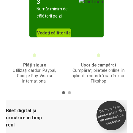
3
Număr minim de
călătorii pe zi
Vedeți călătoriile
Plăți sigure
Ușor de cumpărat
Utilizați carduri Paypal,
Cumpărați biletele online, în
Google Pay, Visa și
aplicația noastră sau într-un
International
Flixshop
De încredere
de
Bilet digital și
pentru peste 500
milioane de
urmărire în timp
pasageri
real