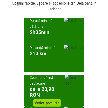
Opțiuni rapide, ușoare și accesibile din Beja până în
Lisabona
Durată minimă
călătorie
2h35min
Distanță minimă
210 km
Cea mai ieftină
deplasare
de la 20,98
RON
Vedeți prețurile