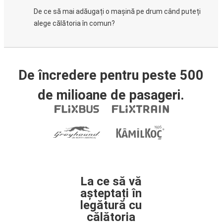
De ce să mai adăugați o mașină pe drum când puteți
alege călătoria în comun?
De încredere pentru peste 500
de milioane de pasageri.
La ce să vă
așteptați în
legătură cu
călătoria