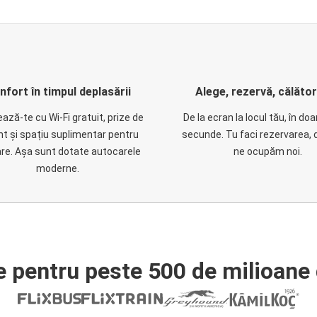
nfort în timpul deplasării
Alege, rezervă, călăto
ază-te cu Wi-Fi gratuit, prize de
De la ecran la locul tău, în do
nt și spațiu suplimentar pentru
secunde. Tu faci rezervarea, 
are. Așa sunt dotate autocarele
ne ocupăm noi.
moderne.
e pentru peste 500 de milioane 