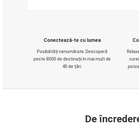
Conectează-te cu lumea
Co
Posibilități nenumărate. Descoperă
Relaxe
peste 8000 de destinații în mai mult de
cure
40 de țări.
picio
De încreder