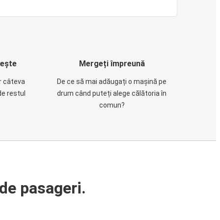
rește
Mergeți împreună
ar câteva
De ce să mai adăugați o mașină pe
de restul
drum când puteți alege călătoria în
comun?
de pasageri.