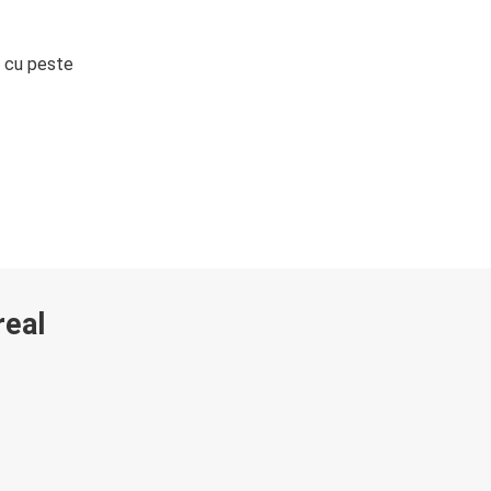
i cu peste
real