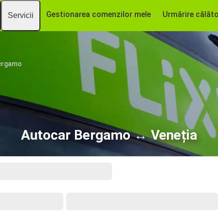
Gestionarea comenzilor mele
Urmărire călăto
Servicii
ergamo
Autocar Bergamo ↔ Veneția