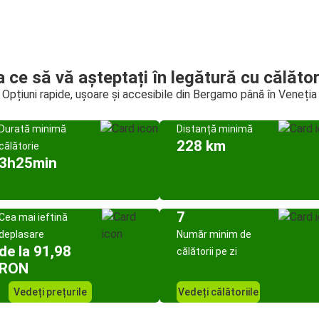
a ce să vă așteptați în legătură cu călător
Opțiuni rapide, ușoare și accesibile din Bergamo până în Veneția
Durată minimă
Distanță minimă
228 km
călătorie
3h25min
7
Cea mai ieftină
deplasare
Număr minim de
de la 91,98
călătorii pe zi
RON
Vedeți prețurile
Vedeți călătoriile