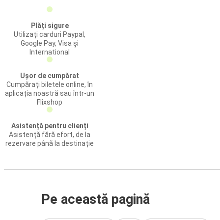
Plăți sigure
Utilizați carduri Paypal,
Google Pay, Visa și
International
Ușor de cumpărat
Cumpărați biletele online, în
aplicația noastră sau într-un
Flixshop
Asistență pentru clienți
Asistență fără efort, de la
rezervare până la destinație
Pe această pagină