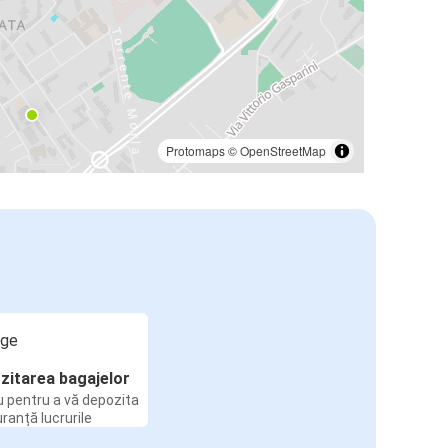
Protomaps
©
OpenStreetMap
zitarea bagajelor
u pentru a vă depozita
uranță lucrurile