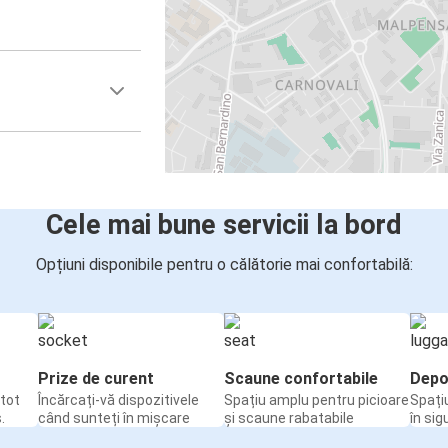
Cele mai bune servicii la bord
Opțiuni disponibile pentru o călătorie mai confortabilă:
Prize de curent
Scaune confortabile
Depo
tot
Încărcați-vă dispozitivele
Spațiu amplu pentru picioare
Spați
.
când sunteți în mișcare
și scaune rabatabile
în sig