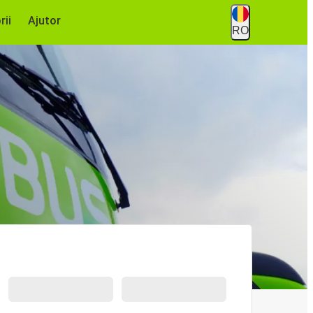
rii
Ajutor
RO