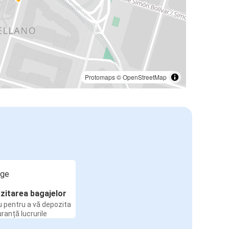
Protomaps
©
OpenStreetMap
zitarea bagajelor
u pentru a vă depozita
uranță lucrurile