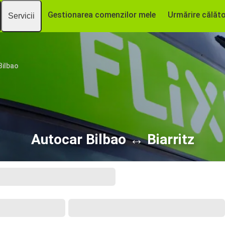
Gestionarea comenzilor mele
Urmărire călăto
Servicii
Bilbao
Autocar Bilbao ↔ Biarritz