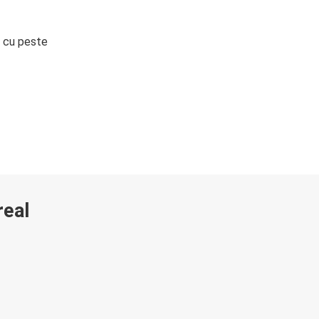
i cu peste
real