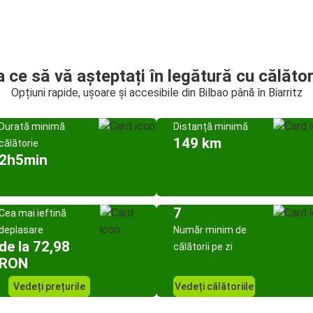
a ce să vă așteptați în legătură cu călător
Opțiuni rapide, ușoare și accesibile din Bilbao până în Biarritz
Durată minimă
Distanță minimă
149 km
călătorie
2h5min
7
Cea mai ieftină
deplasare
Număr minim de
de la 72,98
călătorii pe zi
RON
Vedeți prețurile
Vedeți călătoriile