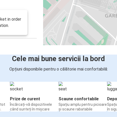
ket in order
tion.
Cele mai bune servicii la bord
Opțiuni disponibile pentru o călătorie mai confortabilă:
Prize de curent
Scaune confortabile
Depo
tot
Încărcați-vă dispozitivele
Spațiu amplu pentru picioare
Spați
.
când sunteți în mișcare
și scaune rabatabile
în sig