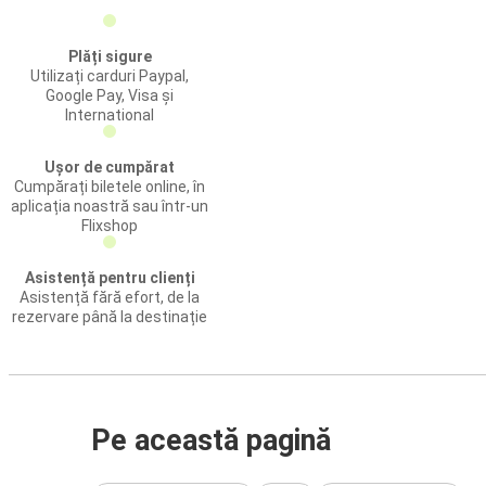
Plăți sigure
Utilizați carduri Paypal,
Google Pay, Visa și
International
Ușor de cumpărat
Cumpărați biletele online, în
aplicația noastră sau într-un
Flixshop
Asistență pentru clienți
Asistență fără efort, de la
rezervare până la destinație
Pe această pagină