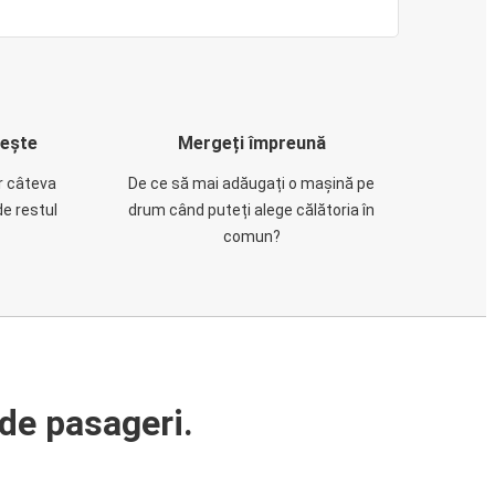
rește
Mergeți împreună
ar câteva
De ce să mai adăugați o mașină pe
de restul
drum când puteți alege călătoria în
comun?
de pasageri.