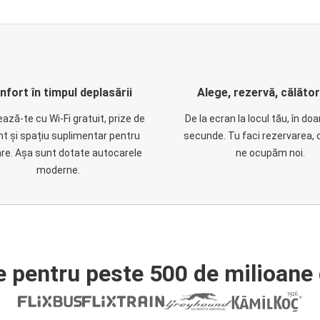
nfort în timpul deplasării
Alege, rezervă, călăto
ază-te cu Wi-Fi gratuit, prize de
De la ecran la locul tău, în do
nt și spațiu suplimentar pentru
secunde. Tu faci rezervarea, 
are. Așa sunt dotate autocarele
ne ocupăm noi.
moderne.
e pentru peste 500 de milioane 