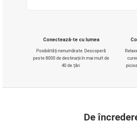
Conectează-te cu lumea
Co
Posibilități nenumărate. Descoperă
Relaxe
peste 8000 de destinații în mai mult de
cure
40 de țări.
picio
De încreder