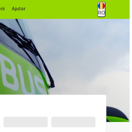
rii
Ajutor
RO