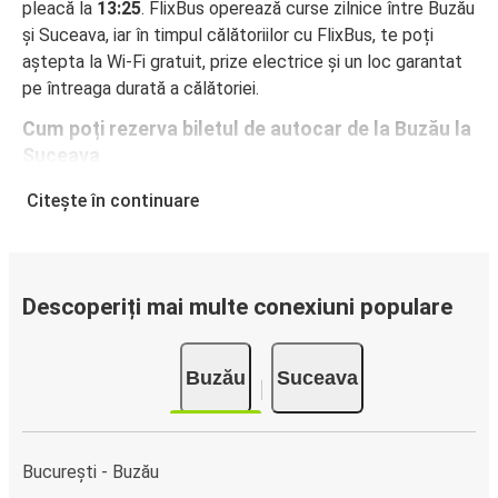
pleacă la
13:25
. FlixBus operează curse zilnice între Buzău
și Suceava, iar în timpul călătoriilor cu FlixBus, te poți
aștepta la Wi-Fi gratuit, prize electrice și un loc garantat
pe întreaga durată a călătoriei.
Cum poți rezerva biletul de autocar de la Buzău la
Suceava
Rezervarea unui bilet pentru autocarele FlixBus este
Citește în continuare
incredibil de ușoară: pe acest site web sau în aplicația
gratuită FlixBus, poți efectua rezervarea cu doar câteva
clicuri. La achiziționarea online a unui bilet pe ruta Buzău-
Suceava, poți alege între diferite metode sigure de plată
Descoperiți mai multe conexiuni populare
online, cum ar fi card de credit, PayPal, Google și Apple
Pay. Alternativ, poți plăti în numerar la bordul autocarelor
Buzău
Suceava
sau la unul din punctele de vânzare.
București - Buzău