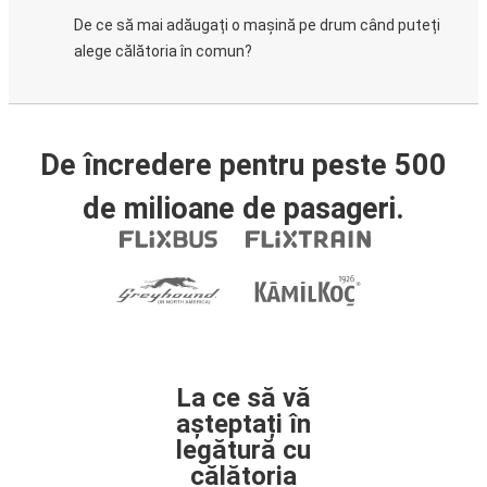
De ce să mai adăugați o mașină pe drum când puteți
alege călătoria în comun?
De încredere pentru peste 500
de milioane de pasageri.
La ce să vă
așteptați în
legătură cu
călătoria