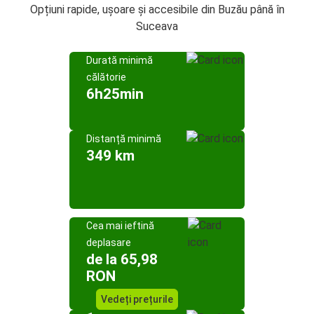
Opțiuni rapide, ușoare și accesibile din Buzău până în
Suceava
Durată minimă
călătorie
6h25min
Distanță minimă
349 km
Cea mai ieftină
deplasare
de la 65,98
RON
Vedeți prețurile