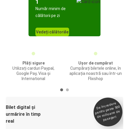
1
Număr minim de
călătorii pe zi
Vedeți călătoriile
Plăți sigure
Ușor de cumpărat
Utilizați carduri Paypal,
Cumpărați biletele online, în
Google Pay, Visa și
aplicația noastră sau într-un
International
Flixshop
De încredere
de
Bilet digital și
pentru peste 500
milioane de
urmărire în timp
pasageri
real