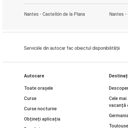
Nantes - Castellón de la Plana
Nantes - 
Serviciile din autocar fac obiectul disponibilității
Autocare
Destinați
Toate orașele
Descope
Curse
Cele mai
vacanță 
Curse nocturne
Germani
Obțineți aplicația
Toulous