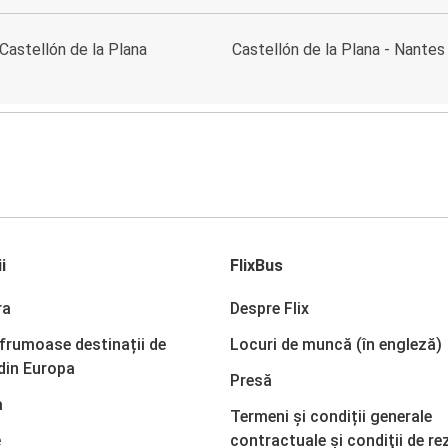
Castellón de la Plana
Castellón de la Plana - Nantes
i
FlixBus
ra
Despre Flix
 frumoase destinații de
Locuri de muncă (în engleză)
din Europa
Presă
a
Termeni și condiții generale
e
contractuale şi condiţii de re