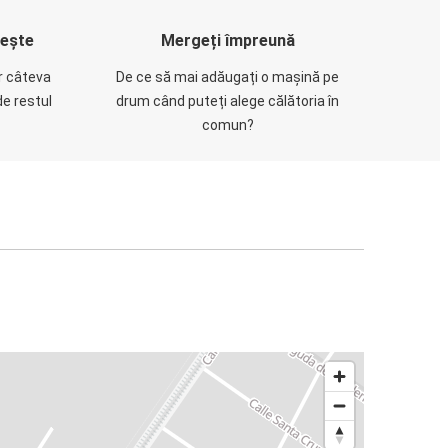
rește
Mergeți împreună
ar câteva
De ce să mai adăugați o mașină pe
de restul
drum când puteți alege călătoria în
comun?