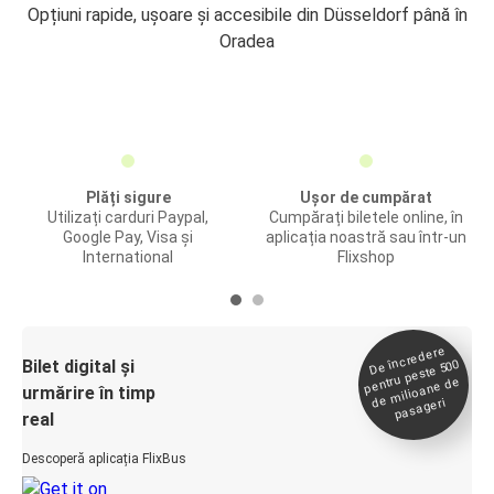
Opțiuni rapide, ușoare și accesibile din Düsseldorf până în
Oradea
Plăți sigure
Ușor de cumpărat
Utilizați carduri Paypal,
Cumpărați biletele online, în
Google Pay, Visa și
aplicația noastră sau într-un
International
Flixshop
De încredere
de
Bilet digital și
pentru peste 500
milioane de
urmărire în timp
pasageri
real
Descoperă aplicația FlixBus