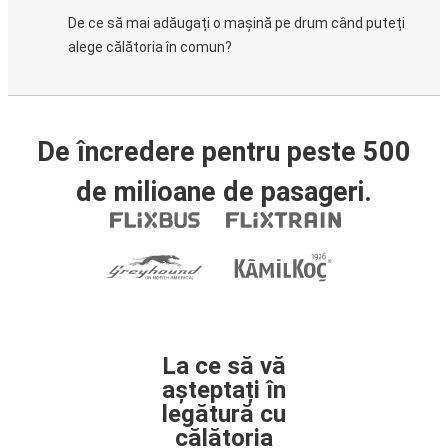
De ce să mai adăugați o mașină pe drum când puteți
alege călătoria în comun?
De încredere pentru peste 500
de milioane de pasageri.
La ce să vă
așteptați în
legătură cu
călătoria