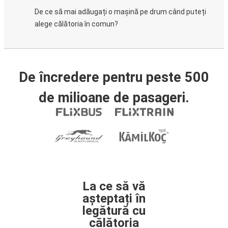
De ce să mai adăugați o mașină pe drum când puteți
alege călătoria în comun?
De încredere pentru peste 500
de milioane de pasageri.
La ce să vă
așteptați în
legătură cu
călătoria