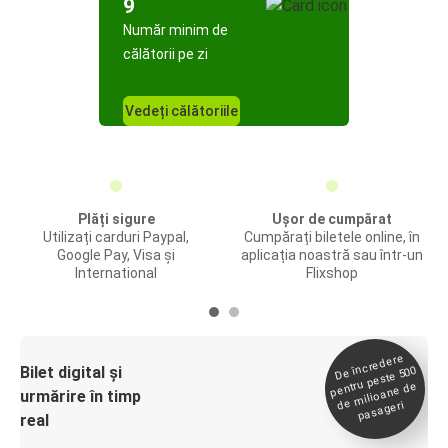
9
Număr minim de
călătorii pe zi
Vedeți călătoriile
Plăți sigure
Ușor de cumpărat
Utilizați carduri Paypal,
Cumpărați biletele online, în
Google Pay, Visa și
aplicația noastră sau într-un
International
Flixshop
De încredere
de
Bilet digital și
pentru peste 500
milioane de
urmărire în timp
pasageri
real