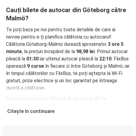
Cauți bilete de autocar din Göteborg către
Malmö?
Te poți baza pe noi pentru toate detaliile de care ai
nevoie pentru a-ți planifica călătoria cu autocarul!
Călătoria Göteborg-Malmö durează aproximativ
3 ore 5
minute
, la prețuri începând de la
98,98 lei
. Primul autocar
pleacă la
01:30
iar ultimul autocar pleacă la
22:10
. FlixBus
operează
9 curse
în fiecare zi între Göteborg și Malmö, iar
în timpul călătoriilor cu FlixBus, te poți aștepta la Wi-Fi
gratuit, prize electrice și un loc garantat pe întreaga
durată a călătoriei.
Cum poți rezerva biletul de autocar de la
Göteborg la Malmö
Citește în continuare
Rezervarea unui bilet pentru autocarele FlixBus este
incredibil de ușoară: pe acest site web sau în aplicația
gratuită FlixBus, poți efectua rezervarea cu doar câteva