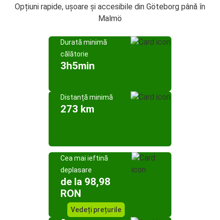
Opțiuni rapide, ușoare și accesibile din Göteborg până în
Malmö
Durată minimă
călătorie
3h5min
Distanță minimă
273 km
Cea mai ieftină
deplasare
de la 98,98
RON
Vedeți prețurile