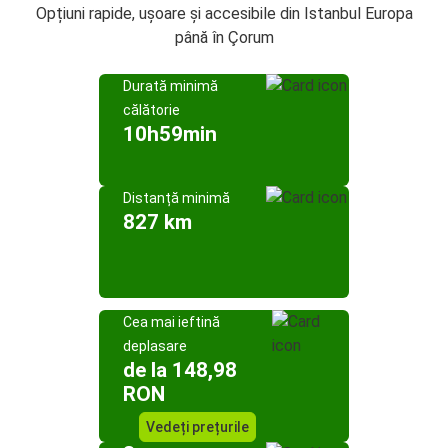
Opțiuni rapide, ușoare și accesibile din Istanbul Europa
până în Çorum
Durată minimă
călătorie
10h59min
Distanță minimă
827 km
Cea mai ieftină
deplasare
de la 148,98
RON
Vedeți prețurile