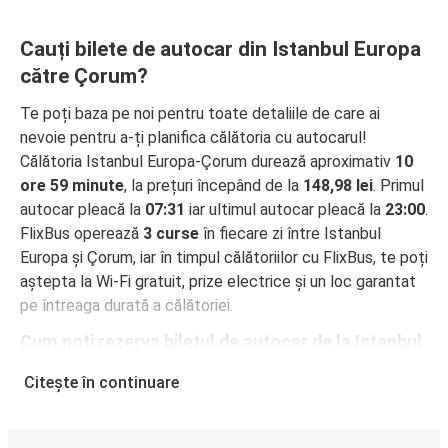
Cauți bilete de autocar din Istanbul Europa
către Çorum?
Te poți baza pe noi pentru toate detaliile de care ai
nevoie pentru a-ți planifica călătoria cu autocarul!
Călătoria Istanbul Europa-Çorum durează aproximativ
10
ore 59 minute
, la prețuri începând de la
148,98 lei
. Primul
autocar pleacă la
07:31
iar ultimul autocar pleacă la
23:00
.
FlixBus operează
3 curse
în fiecare zi între Istanbul
Europa și Çorum, iar în timpul călătoriilor cu FlixBus, te poți
aștepta la Wi-Fi gratuit, prize electrice și un loc garantat
pe întreaga durată a călătoriei.
Cum poți rezerva biletul de autocar de la Istanbul
Europa la Çorum
Citește în continuare
Rezervarea unui bilet pentru autocarele FlixBus este
incredibil de ușoară: pe acest site web sau în aplicația