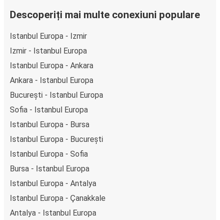
gratuită FlixBus, poți efectua rezervarea cu doar câteva
clicuri. La achiziționarea online a unui bilet pe ruta Istanbul
Descoperiți mai multe conexiuni populare
Europa-Çorum, poți alege între diferite metode sigure de
Istanbul Europa - Izmir
plată online, cum ar fi card de credit, PayPal, Google și
Apple Pay. Alternativ, poți plăti în numerar la bordul
Izmir - Istanbul Europa
autocarelor sau la unul din punctele de vânzare.
Istanbul Europa - Ankara
Ankara - Istanbul Europa
București - Istanbul Europa
Sofia - Istanbul Europa
Istanbul Europa - Bursa
Istanbul Europa - București
Istanbul Europa - Sofia
Bursa - Istanbul Europa
Istanbul Europa - Antalya
Istanbul Europa - Çanakkale
Antalya - Istanbul Europa