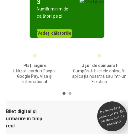
3
Număr minim de
călătorii pe zi
Vedeți călătoriile
Plăți sigure
Ușor de cumpărat
Utilizați carduri Paypal,
Cumpărați biletele online, în
Google Pay, Visa și
aplicația noastră sau într-un
International
Flixshop
De încredere
de
Bilet digital și
pentru peste 500
milioane de
urmărire în timp
pasageri
real