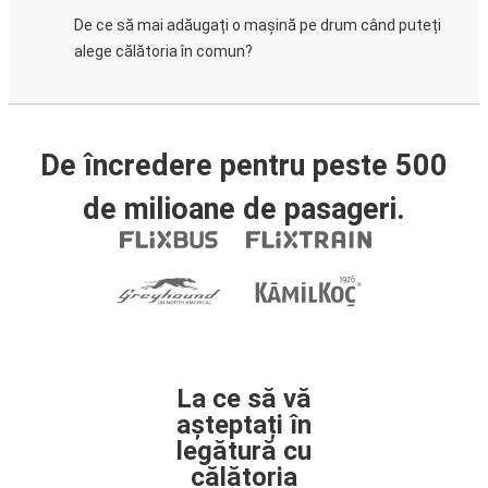
De ce să mai adăugați o mașină pe drum când puteți
alege călătoria în comun?
De încredere pentru peste 500
de milioane de pasageri.
La ce să vă
așteptați în
legătură cu
călătoria