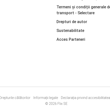
Termeni și condiții generale d
transport - Selectare
Drepturi de autor
Sustenabilitate
Acces Parteneri
Drepturile călătorilor
Informații legale
Declarația privind accesibilitate
© 2026 Flix SE