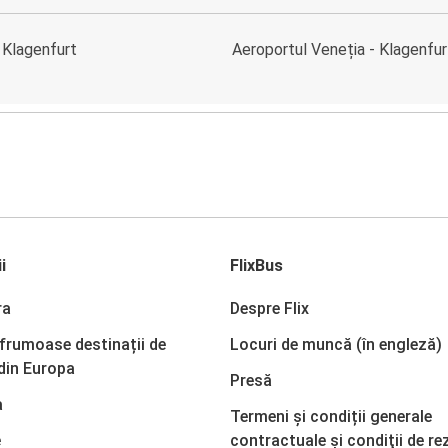
 Klagenfurt
Aeroportul Veneția - Klagenfur
i
FlixBus
ra
Despre Flix
 frumoase destinații de
Locuri de muncă (în engleză)
din Europa
Presă
a
Termeni și condiții generale
e
contractuale şi condiţii de re