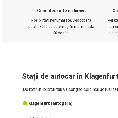
Conectează-te cu lumea
Co
Posibilități nenumărate. Descoperă
Relaxe
peste 8000 de destinații în mai mult de
cure
40 de țări.
picio
Stații de autocar în Klagenfur
De reținut: biletul tău va conține cele mai actualiza
Klagenfurt (autogară)