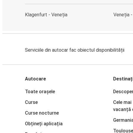
Klagenfurt - Veneția
Veneția -
Serviciile din autocar fac obiectul disponibilității
Autocare
Destinați
Toate orașele
Descope
Curse
Cele mai
vacanță 
Curse nocturne
Germani
Obțineți aplicația
Toulous