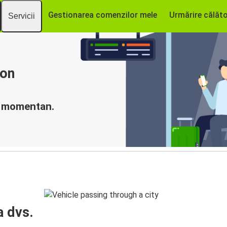
Gestionarea comenzilor mele
Urmărire călăto
Servicii
yon
ă momentan.
a dvs.