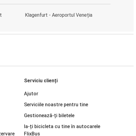
t
Klagenfurt - Aeroportul Veneția
Serviciu clienți
Ajutor
Serviciile noastre pentru tine
Gestionează-ți biletele
Ia-ți bicicleta cu tine în autocarele
zervare
FlixBus