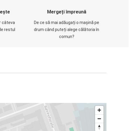
rește
Mergeți împreună
ar câteva
De ce să mai adăugați o mașină pe
de restul
drum când puteți alege călătoria în
comun?