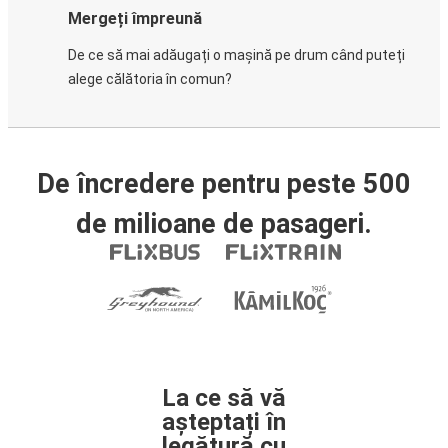
Mergeți împreună
De ce să mai adăugați o mașină pe drum când puteți
alege călătoria în comun?
De încredere pentru peste 500
de milioane de pasageri.
La ce să vă
așteptați în
legătură cu