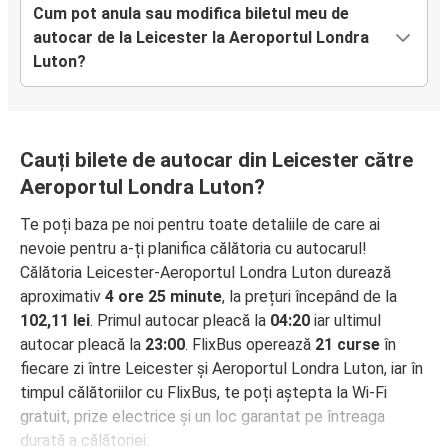
Cum pot anula sau modifica biletul meu de
autocar de la Leicester la Aeroportul Londra
Luton?
Cauți bilete de autocar din Leicester către
Aeroportul Londra Luton?
Te poți baza pe noi pentru toate detaliile de care ai
nevoie pentru a-ți planifica călătoria cu autocarul!
Călătoria Leicester-Aeroportul Londra Luton durează
aproximativ
4 ore 25 minute
, la prețuri începând de la
102,11 lei
. Primul autocar pleacă la
04:20
iar ultimul
autocar pleacă la
23:00
. FlixBus operează
21 curse
în
fiecare zi între Leicester și Aeroportul Londra Luton, iar în
timpul călătoriilor cu FlixBus, te poți aștepta la Wi-Fi
gratuit, prize electrice și un loc garantat pe întreaga
durată a călătoriei.