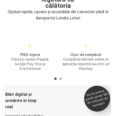
călătoria
Opțiuni rapide, ușoare și accesibile din Leicester până în
Aeroportul Londra Luton
Plăți sigure
Ușor de cumpărat
Utilizați carduri Paypal,
Cumpărați biletele online, în
Google Pay, Visa și
aplicația noastră sau într-un
International
Flixshop
De încredere
de
Bilet digital și
pentru peste 500
milioane de
urmărire în timp
pasageri
real
Descoperă aplicația FlixBus