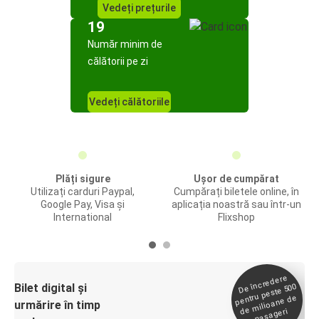
Vedeți prețurile
19
Număr minim de
călătorii pe zi
Vedeți călătoriile
Plăți sigure
Ușor de cumpărat
Utilizați carduri Paypal,
Cumpărați biletele online, în
Google Pay, Visa și
aplicația noastră sau într-un
International
Flixshop
De încredere
de
Bilet digital și
pentru peste 500
milioane de
urmărire în timp
pasageri