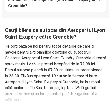
Grenoble?
Cauți bilete de autocar din Aeroportul Lyon
Saint-Exupéry către Grenoble?
Te poți baza pe noi pentru toate detaliile de care ai
nevoie pentru a-ți planifica călătoria cu autocarul!
Călătoria Aeroportul Lyon Saint-Exupéry-Grenoble durează
aproximativ
1 oră
, la prețuri începând de la
72,98 lei
.
Primul autocar pleacă la
07:30
iar ultimul autocar pleacă
la
23:30
. FlixBus operează
19 curse
în fiecare zi între
Aeroportul Lyon Saint-Exupéry și Grenoble, iar în timpul
călătoriilor cu FlixBus, te poți aștepta la Wi-Fi gratuit,
prize electrice și un loc garantat pe întreaga durată a
călătoriei.
Cum poți rezerva biletul de autocar de la