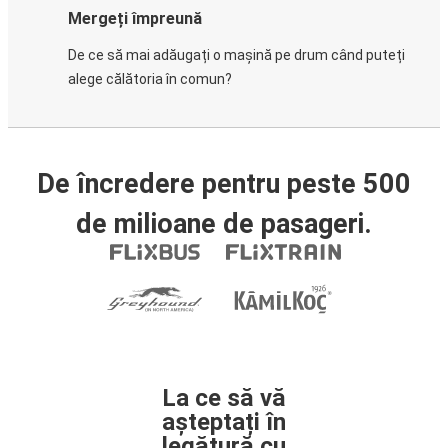
Mergeți împreună
De ce să mai adăugați o mașină pe drum când puteți
alege călătoria în comun?
De încredere pentru peste 500
de milioane de pasageri.
La ce să vă
așteptați în
legătură cu