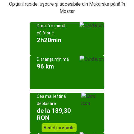
Opțiuni rapide, ușoare și accesibile din Makarska până în
Mostar
Durată minimă
călătorie
2h20min
Distanță minimă
96 km
Cea mai ieftină
deplasare
de la 139,30
RON
Vedeți prețurile