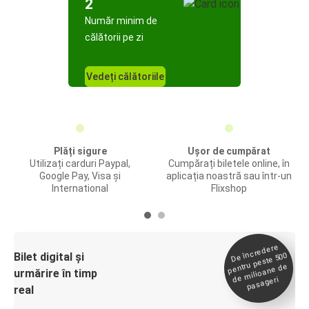
2
Număr minim de
călătorii pe zi
Vedeți călătoriile
Plăți sigure
Ușor de cumpărat
Utilizați carduri Paypal,
Cumpărați biletele online, în
Google Pay, Visa și
aplicația noastră sau într-un
International
Flixshop
De încredere
de
Bilet digital și
pentru peste 500
milioane de
urmărire în timp
pasageri
real