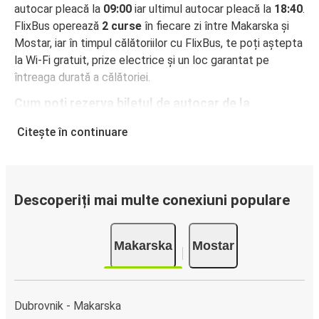
autocar pleacă la
09:00
iar ultimul autocar pleacă la
18:40
.
FlixBus operează
2 curse
în fiecare zi între Makarska și
Mostar, iar în timpul călătoriilor cu FlixBus, te poți aștepta
la Wi-Fi gratuit, prize electrice și un loc garantat pe
întreaga durată a călătoriei.
Cum poți rezerva biletul de autocar de la
Makarska la Mostar
Citește în continuare
Rezervarea unui bilet pentru autocarele FlixBus este
incredibil de ușoară: pe acest site web sau în aplicația
gratuită FlixBus, poți efectua rezervarea cu doar câteva
clicuri. La achiziționarea online a unui bilet pe ruta
Descoperiți mai multe conexiuni populare
Makarska-Mostar, poți alege între diferite metode sigure
de plată online, cum ar fi card de credit, PayPal, Google și
Makarska
Mostar
Apple Pay. Alternativ, poți plăti în numerar la bordul
autocarelor sau la unul din punctele de vânzare.
Dubrovnik - Makarska