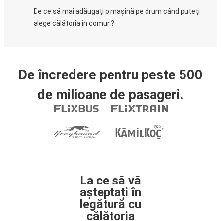
De ce să mai adăugați o mașină pe drum când puteți
alege călătoria în comun?
De încredere pentru peste 500
de milioane de pasageri.
La ce să vă
așteptați în
legătură cu
călătoria