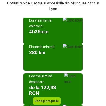
Opțiuni rapide, ușoare și accesibile din Mulhouse până în
Lyon
Durată minimă
călătorie
4h35min
Distanță minimă
380 km
Cea mai ieftină
deplasare
de la 122,98
RON
Vedeți prețurile