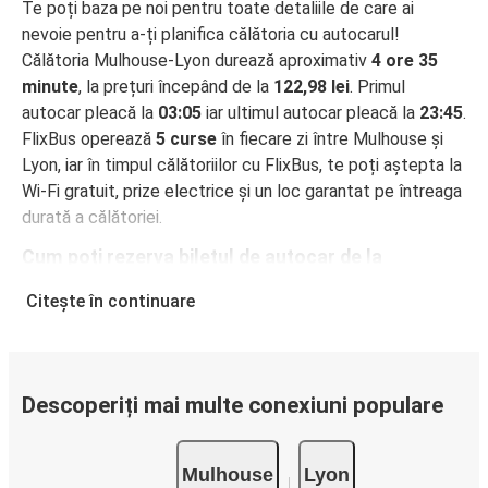
Te poți baza pe noi pentru toate detaliile de care ai
nevoie pentru a-ți planifica călătoria cu autocarul!
Călătoria Mulhouse-Lyon durează aproximativ
4 ore 35
minute
, la prețuri începând de la
122,98 lei
. Primul
autocar pleacă la
03:05
iar ultimul autocar pleacă la
23:45
.
FlixBus operează
5 curse
în fiecare zi între Mulhouse și
Lyon, iar în timpul călătoriilor cu FlixBus, te poți aștepta la
Wi-Fi gratuit, prize electrice și un loc garantat pe întreaga
durată a călătoriei.
Cum poți rezerva biletul de autocar de la
Mulhouse la Lyon
Citește în continuare
Rezervarea unui bilet pentru autocarele FlixBus este
incredibil de ușoară: pe acest site web sau în aplicația
gratuită FlixBus, poți efectua rezervarea cu doar câteva
clicuri. La achiziționarea online a unui bilet pe ruta
Descoperiți mai multe conexiuni populare
Mulhouse-Lyon, poți alege între diferite metode sigure de
plată online, cum ar fi card de credit, PayPal, Google și
Mulhouse
Lyon
Apple Pay. Alternativ, poți plăti în numerar la bordul