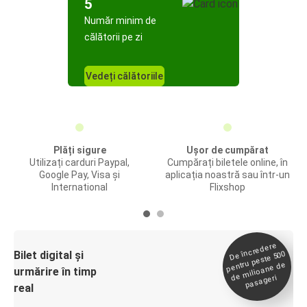
5
Număr minim de
călătorii pe zi
Vedeți călătoriile
Plăți sigure
Ușor de cumpărat
Utilizați carduri Paypal,
Cumpărați biletele online, în
Google Pay, Visa și
aplicația noastră sau într-un
International
Flixshop
De încredere
de
Bilet digital și
pentru peste 500
milioane de
urmărire în timp
pasageri
real