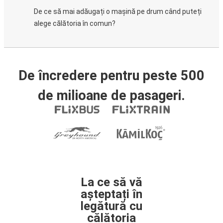
De ce să mai adăugați o mașină pe drum când puteți
alege călătoria în comun?
De încredere pentru peste 500
de milioane de pasageri.
La ce să vă
așteptați în
legătură cu
călătoria