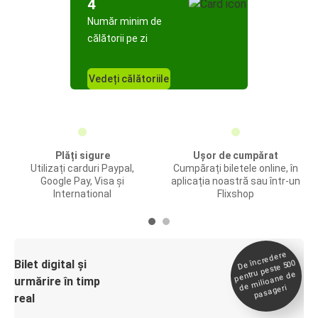
4
Număr minim de
călătorii pe zi
Vedeți călătoriile
Plăți sigure
Ușor de cumpărat
Utilizați carduri Paypal,
Cumpărați biletele online, în
Google Pay, Visa și
aplicația noastră sau într-un
International
Flixshop
De încredere
de
Bilet digital și
pentru peste 500
milioane de
urmărire în timp
pasageri
real