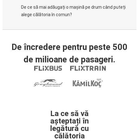
De ce să mai adăugați o mașină pe drum când puteți
alege călătoria în comun?
De încredere pentru peste 500
de milioane de pasageri.
La ce să vă
așteptați în
legătură cu
călătoria