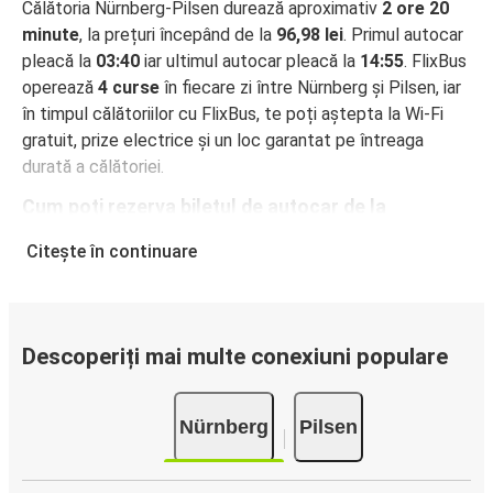
Călătoria Nürnberg-Pilsen durează aproximativ
2 ore 20
minute
, la prețuri începând de la
96,98 lei
. Primul autocar
pleacă la
03:40
iar ultimul autocar pleacă la
14:55
. FlixBus
operează
4 curse
în fiecare zi între Nürnberg și Pilsen, iar
în timpul călătoriilor cu FlixBus, te poți aștepta la Wi-Fi
gratuit, prize electrice și un loc garantat pe întreaga
durată a călătoriei.
Cum poți rezerva biletul de autocar de la
Nürnberg la Pilsen
Citește în continuare
Rezervarea unui bilet pentru autocarele FlixBus este
incredibil de ușoară: pe acest site web sau în aplicația
gratuită FlixBus, poți efectua rezervarea cu doar câteva
clicuri. La achiziționarea online a unui bilet pe ruta
Descoperiți mai multe conexiuni populare
Nürnberg-Pilsen, poți alege între diferite metode sigure
de plată online, cum ar fi card de credit, PayPal, Google și
Nürnberg
Pilsen
Apple Pay. Alternativ, poți plăti în numerar la bordul
autocarelor sau la unul din punctele de vânzare.