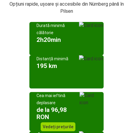
Opțiuni rapide, ușoare și accesibile din Nürnberg până în
Pilsen
Durată minimă
călătorie
2h20min
Distanță minimă
195 km
Cea mai ieftină
deplasare
de la 96,98
RON
Vedeți prețurile