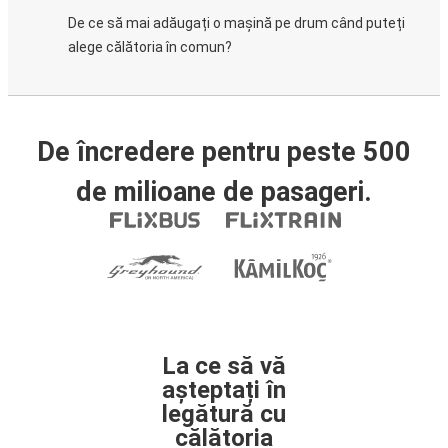
De ce să mai adăugați o mașină pe drum când puteți
alege călătoria în comun?
De încredere pentru peste 500
de milioane de pasageri.
La ce să vă
așteptați în
legătură cu
călătoria