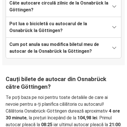
Câte autocare circulă zilnic de la Osnabrück la
Göttingen?
Pot lua o bicicletă cu autocarul de la
Osnabrück la Göttingen?
Cum pot anula sau modifica biletul meu de
autocar de la Osnabrück la Göttingen?
Cauți bilete de autocar din Osnabrück
către Göttingen?
Te poți baza pe noi pentru toate detaliile de care ai
nevoie pentru a-ți planifica călătoria cu autocarul!
Călătoria Osnabrück-Göttingen durează aproximativ
4 ore
30 minute
, la prețuri începând de la
104,98 lei
. Primul
autocar pleacă la
08:25
iar ultimul autocar pleacă la
21:00
.