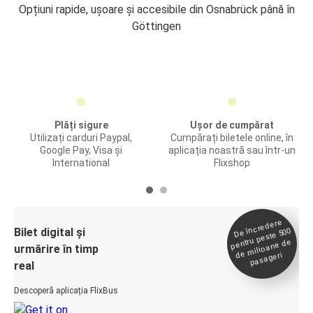
Opțiuni rapide, ușoare și accesibile din Osnabrück până în
Göttingen
Plăți sigure
Ușor de cumpărat
Utilizați carduri Paypal,
Cumpărați biletele online, în
Google Pay, Visa și
aplicația noastră sau într-un
International
Flixshop
De încredere
de
Bilet digital și
pentru peste 500
milioane de
urmărire în timp
pasageri
real
Descoperă aplicația FlixBus