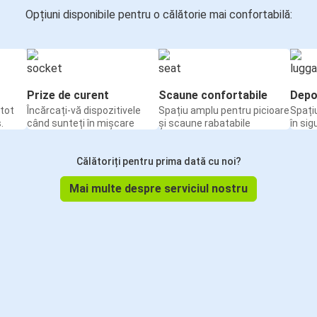
Opțiuni disponibile pentru o călătorie mai confortabilă:
Prize de curent
Scaune confortabile
Depo
tot
Încărcați-vă dispozitivele
Spațiu amplu pentru picioare
Spați
.
când sunteți în mișcare
și scaune rabatabile
în sig
Călătoriți pentru prima dată cu noi?
Mai multe despre serviciul nostru