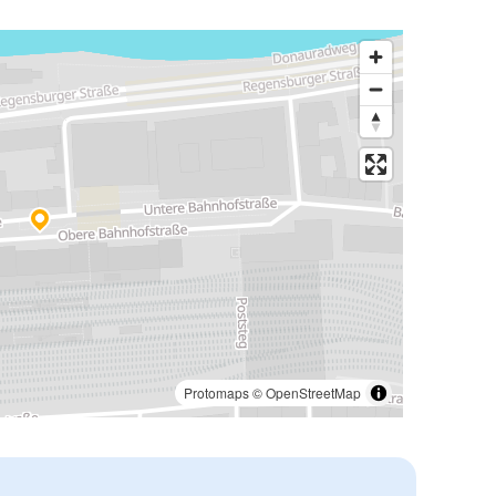
Protomaps
©
OpenStreetMap