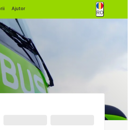
rii
Ajutor
RO