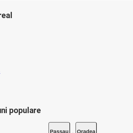
real
ni populare
Passau
Oradea