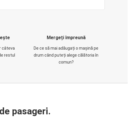
rește
Mergeți împreună
ar câteva
De ce să mai adăugați o mașină pe
de restul
drum când puteți alege călătoria în
comun?
de pasageri.