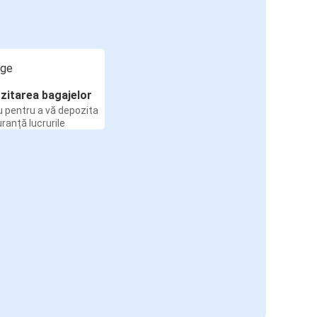
zitarea bagajelor
u pentru a vă depozita
uranță lucrurile