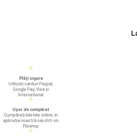
L
Plăți sigure
Utilizați carduri Paypal,
Google Pay, Visa și
International
Ușor de cumpărat
Cumpărați biletele online, în
aplicația noastră sau într-un
Flixshop