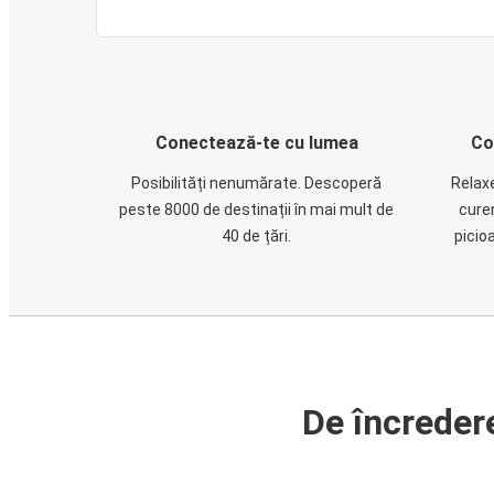
Conectează-te cu lumea
Co
Posibilități nenumărate. Descoperă
Relaxe
peste 8000 de destinații în mai mult de
cure
40 de țări.
picio
De încreder