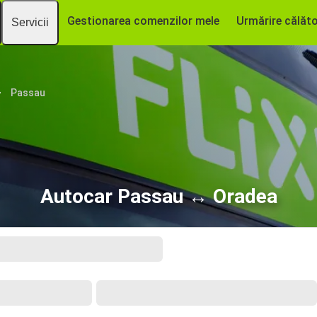
Gestionarea comenzilor mele
Urmărire călăto
Servicii
Passau
Autocar Passau ↔ Oradea