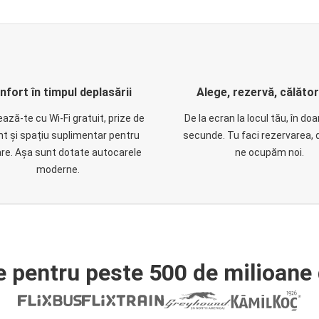
nfort în timpul deplasării
Alege, rezervă, călăto
ază-te cu Wi-Fi gratuit, prize de
De la ecran la locul tău, în do
nt și spațiu suplimentar pentru
secunde. Tu faci rezervarea, 
are. Așa sunt dotate autocarele
ne ocupăm noi.
moderne.
e pentru peste 500 de milioane 