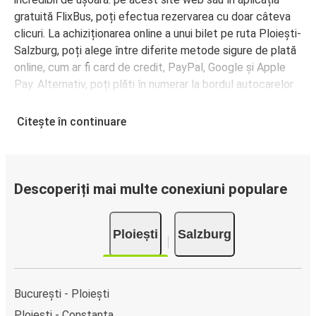
gratuită FlixBus, poți efectua rezervarea cu doar câteva
clicuri. La achiziționarea online a unui bilet pe ruta Ploiești-
Salzburg, poți alege între diferite metode sigure de plată
online, cum ar fi card de credit, PayPal, Google și Apple
Pay. Alternativ, poți plăti în numerar la bordul autocarelor
sau la unul din punctele de vânzare.
Citește în continuare
Descoperiți mai multe conexiuni populare
Ploiești
Salzburg
București - Ploiești
Ploiești - Constanța