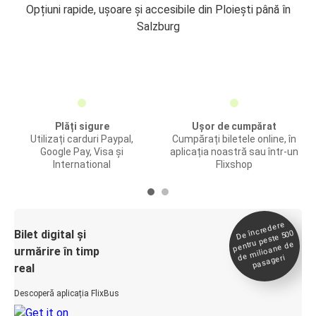
Opțiuni rapide, ușoare și accesibile din Ploiești până în
Salzburg
Plăți sigure
Ușor de cumpărat
Utilizați carduri Paypal,
Cumpărați biletele online, în
Google Pay, Visa și
aplicația noastră sau într-un
International
Flixshop
De încredere
de
Bilet digital și
pentru peste 500
milioane de
urmărire în timp
pasageri
real
Descoperă aplicația FlixBus