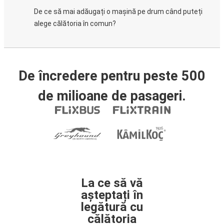
De ce să mai adăugați o mașină pe drum când puteți
alege călătoria în comun?
De încredere pentru peste 500
de milioane de pasageri.
La ce să vă
așteptați în
legătură cu
călătoria