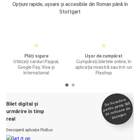
Opțiuni rapide, ușoare și accesibile din Roman până în
Stuttgart
Plăți sigure
Ușor de cumpărat
Utilizați carduri Paypal,
Cumpărați biletele online, în
Google Pay, Visa și
aplicația noastră sau într-un
International
Flixshop
De încredere
de
Bilet digital și
pentru peste 500
milioane de
urmărire în timp
pasageri
real
Descoperă aplicația FlixBus