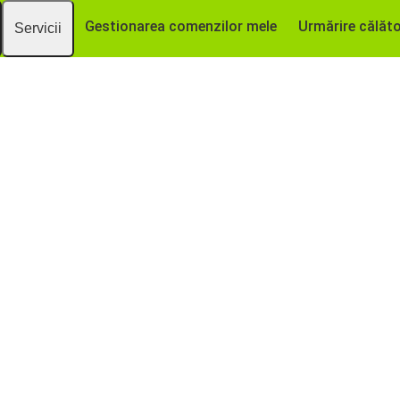
Gestionarea comenzilor mele
Urmărire călăto
Servicii