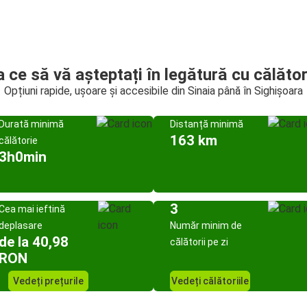
a ce să vă așteptați în legătură cu călător
Opțiuni rapide, ușoare și accesibile din Sinaia până în Sighișoara
Durată minimă
Distanță minimă
163 km
călătorie
3h0min
3
Cea mai ieftină
deplasare
Număr minim de
de la 40,98
călătorii pe zi
RON
Vedeți prețurile
Vedeți călătoriile