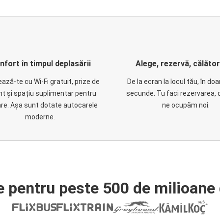
nfort în timpul deplasării
Alege, rezervă, călăto
ază-te cu Wi-Fi gratuit, prize de
De la ecran la locul tău, în do
nt și spațiu suplimentar pentru
secunde. Tu faci rezervarea, 
are. Așa sunt dotate autocarele
ne ocupăm noi.
moderne.
e pentru peste 500 de milioane 