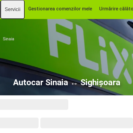
Gestionarea comenzilor mele
Urmărire călăto
Servicii
Sinaia
Autocar Sinaia ↔ Sighișoara