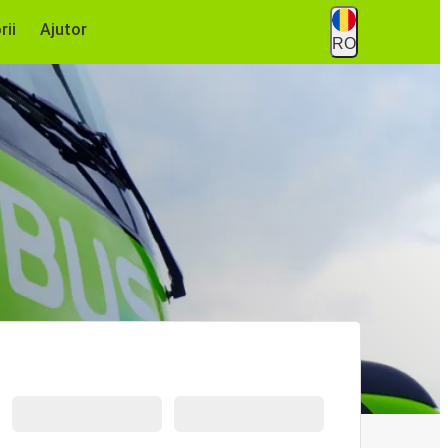
rii
Ajutor
RO