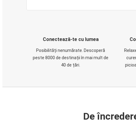
Conectează-te cu lumea
Co
Posibilități nenumărate. Descoperă
Relaxe
peste 8000 de destinații în mai mult de
cure
40 de țări.
picio
De încreder