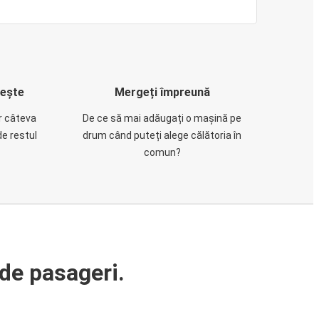
rește
Mergeți împreună
ar câteva
De ce să mai adăugați o mașină pe
de restul
drum când puteți alege călătoria în
comun?
de pasageri.