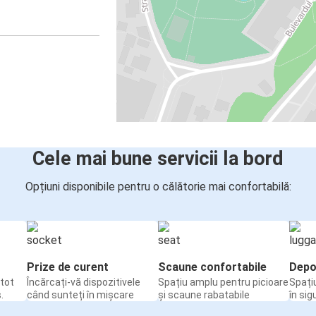
Cele mai bune servicii la bord
Opțiuni disponibile pentru o călătorie mai confortabilă:
Prize de curent
Scaune confortabile
Depo
tot
Încărcați-vă dispozitivele
Spațiu amplu pentru picioare
Spați
.
când sunteți în mișcare
și scaune rabatabile
în sig