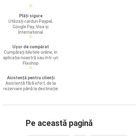
Plăți sigure
Utilizați carduri Paypal,
Google Pay, Visa și
International
Ușor de cumpărat
Cumpărați biletele online, în
aplicația noastră sau într-un
Flixshop
Asistență pentru clienți
Asistență fără efort, de la
rezervare până la destinație
Pe această pagină