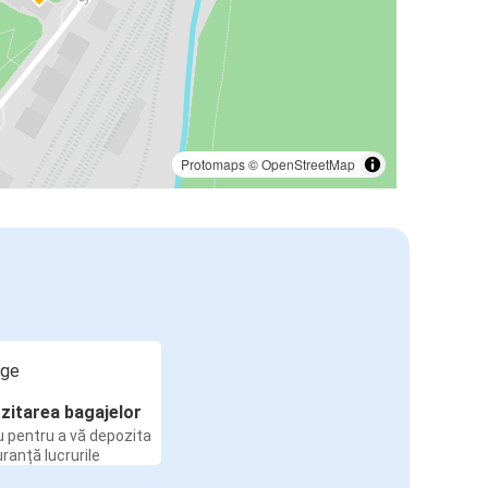
Protomaps
©
OpenStreetMap
zitarea bagajelor
u pentru a vă depozita
uranță lucrurile