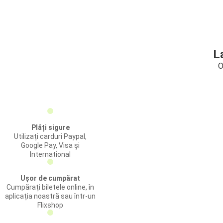
L
O
Plăți sigure
Utilizați carduri Paypal,
Google Pay, Visa și
International
Ușor de cumpărat
Cumpărați biletele online, în
aplicația noastră sau într-un
Flixshop