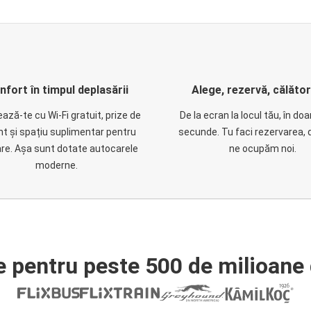
nfort în timpul deplasării
Alege, rezervă, călăto
ază-te cu Wi-Fi gratuit, prize de
De la ecran la locul tău, în do
nt și spațiu suplimentar pentru
secunde. Tu faci rezervarea, 
are. Așa sunt dotate autocarele
ne ocupăm noi.
moderne.
e pentru peste 500 de milioane 