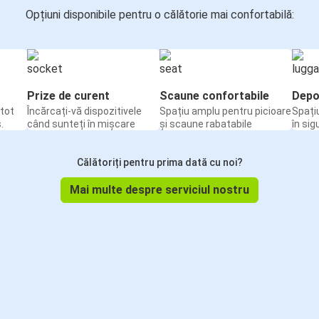
Opțiuni disponibile pentru o călătorie mai confortabilă:
Prize de curent
Scaune confortabile
Depo
tot
Încărcați-vă dispozitivele
Spațiu amplu pentru picioare
Spați
.
când sunteți în mișcare
și scaune rabatabile
în sig
Călătoriți pentru prima dată cu noi?
Mai multe despre serviciul nostru