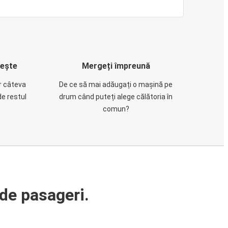
rește
Mergeți împreună
ar câteva
De ce să mai adăugați o mașină pe
de restul
drum când puteți alege călătoria în
comun?
de pasageri.