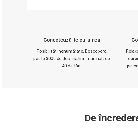
Conectează-te cu lumea
Co
Posibilități nenumărate. Descoperă
Relaxe
peste 8000 de destinații în mai mult de
cure
40 de țări.
picio
De încreder