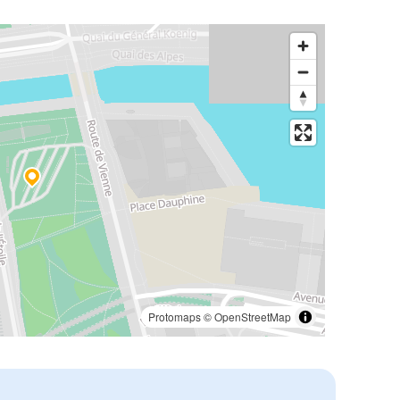
Protomaps
©
OpenStreetMap