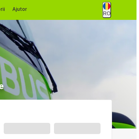
rii
Ajutor
RO
e