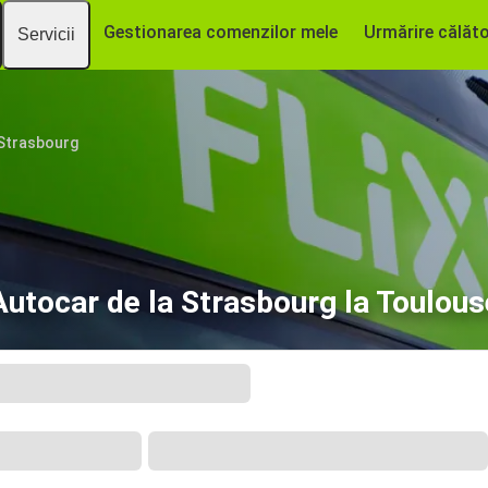
Gestionarea comenzilor mele
Urmărire călăto
Servicii
Strasbourg
Autocar de la Strasbourg la Toulous