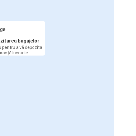
zitarea bagajelor
u pentru a vă depozita
uranță lucrurile