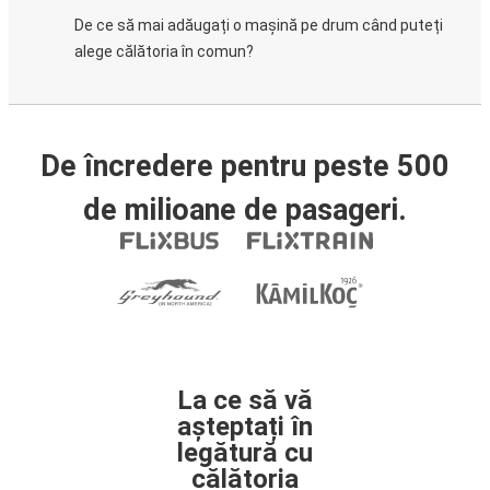
De ce să mai adăugați o mașină pe drum când puteți
alege călătoria în comun?
De încredere pentru peste 500
de milioane de pasageri.
La ce să vă
așteptați în
legătură cu
călătoria