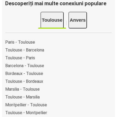
clicuri. La achiziționarea online a unui bilet pe ruta
Descoperiți mai multe conexiuni populare
Toulouse-Anvers, poți alege între diferite metode sigure
de plată online, cum ar fi card de credit, PayPal, Google și
Toulouse
Anvers
Apple Pay. Alternativ, poți plăti în numerar la bordul
autocarelor sau la unul din punctele de vânzare.
Paris - Toulouse
Toulouse - Barcelona
Toulouse - Paris
Barcelona - Toulouse
Bordeaux - Toulouse
Toulouse - Bordeaux
Marsilia - Toulouse
Toulouse - Marsilia
Montpellier - Toulouse
Toulouse - Montpellier