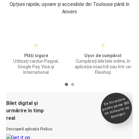
Opțiuni rapide, ușoare și accesibile din Toulouse până în
Anvers
Plăți sigure
Ușor de cumpărat
Utilizați carduri Paypal,
Cumpărați biletele online, în
Google Pay, Visa și
aplicația noastră sau într-un
International
Flixshop
De încredere
de
Bilet digital și
pentru peste 500
milioane de
urmărire în timp
pasageri
real
Descoperă aplicația FlixBus