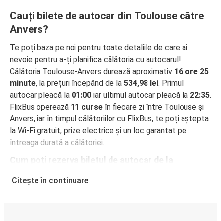
Cauți bilete de autocar din Toulouse către
Anvers?
Te poți baza pe noi pentru toate detaliile de care ai
nevoie pentru a-ți planifica călătoria cu autocarul!
Călătoria Toulouse-Anvers durează aproximativ
16 ore 25
minute
, la prețuri începând de la
534,98 lei
. Primul
autocar pleacă la
01:00
iar ultimul autocar pleacă la
22:35
.
FlixBus operează
11 curse
în fiecare zi între Toulouse și
Anvers, iar în timpul călătoriilor cu FlixBus, te poți aștepta
la Wi-Fi gratuit, prize electrice și un loc garantat pe
întreaga durată a călătoriei.
Cum poți rezerva biletul de autocar de la
Toulouse la Anvers
Citește în continuare
Rezervarea unui bilet pentru autocarele FlixBus este
incredibil de ușoară: pe acest site web sau în aplicația
gratuită FlixBus, poți efectua rezervarea cu doar câteva