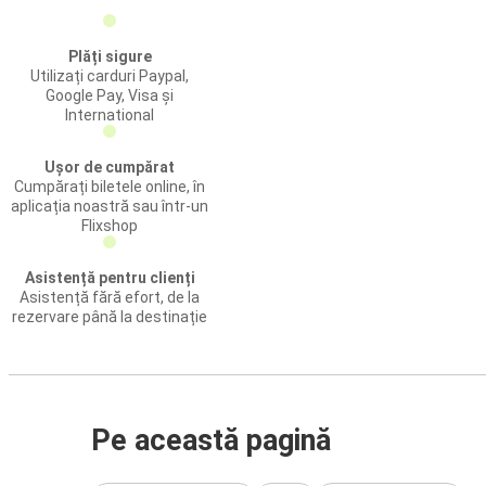
Plăți sigure
Utilizați carduri Paypal,
Google Pay, Visa și
International
Ușor de cumpărat
Cumpărați biletele online, în
aplicația noastră sau într-un
Flixshop
Asistență pentru clienți
Asistență fără efort, de la
rezervare până la destinație
Pe această pagină