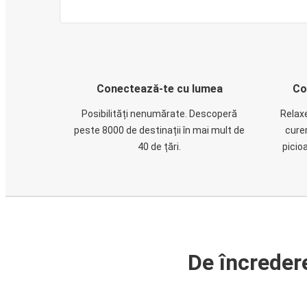
Conectează-te cu lumea
Co
Posibilități nenumărate. Descoperă
Relaxe
peste 8000 de destinații în mai mult de
cure
40 de țări.
picio
De încreder