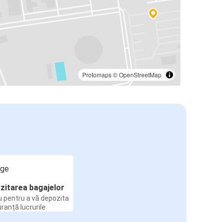
Protomaps
©
OpenStreetMap
zitarea bagajelor
u pentru a vă depozita
uranță lucrurile