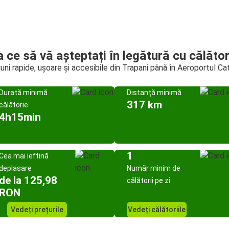
a ce să vă așteptați în legătură cu călător
uni rapide, ușoare și accesibile din Trapani până în Aeroportul Ca
Durată minimă
Distanță minimă
317 km
călătorie
4h15min
1
Cea mai ieftină
deplasare
Număr minim de
de la 125,98
călătorii pe zi
RON
Vedeți prețurile
Vedeți călătoriile