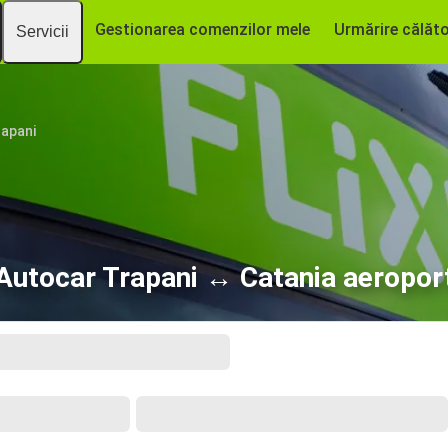
Gestionarea comenzilor mele
Urmărire călăto
Servicii
apani
Autocar Trapani ↔ Catania aeropor