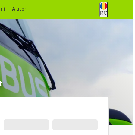
rii
Ajutor
RO
t