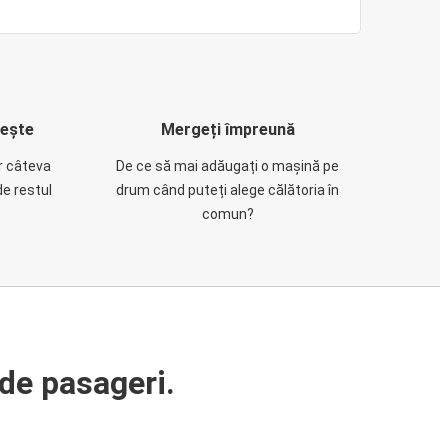
rește
Mergeți împreună
ar câteva
De ce să mai adăugați o mașină pe
de restul
drum când puteți alege călătoria în
comun?
de pasageri.