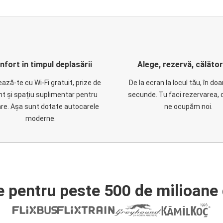
nfort în timpul deplasării
Alege, rezervă, călăto
ază-te cu Wi-Fi gratuit, prize de
De la ecran la locul tău, în do
nt și spațiu suplimentar pentru
secunde. Tu faci rezervarea, 
are. Așa sunt dotate autocarele
ne ocupăm noi.
moderne.
e pentru peste 500 de milioane 