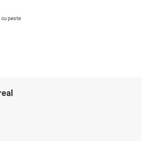
i cu peste
real