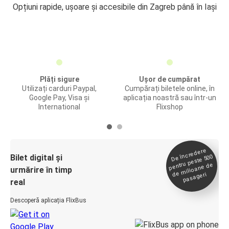
Opțiuni rapide, ușoare și accesibile din Zagreb până în Iași
Plăți sigure
Ușor de cumpărat
Utilizați carduri Paypal,
Cumpărați biletele online, în
Google Pay, Visa și
aplicația noastră sau într-un
International
Flixshop
De încredere
de
Bilet digital și
pentru peste 500
milioane de
urmărire în timp
pasageri
real
Descoperă aplicația FlixBus