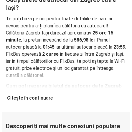
Iași?
Te poți baza pe noi pentru toate detaliile de care ai
nevoie pentru a-ți planifica călătoria cu autocarul!
Călătoria Zagreb-Iași durează aproximativ
25 ore 16
minute
, la prețuri începând de la
586,98 lei
. Primul
autocar pleacă la
01:45
iar ultimul autocar pleacă la
23:59
.
FlixBus operează
2 curse
în fiecare zi între Zagreb și Iași,
iar în timpul călătoriilor cu FlixBus, te poți aștepta la Wi-Fi
gratuit, prize electrice și un loc garantat pe întreaga
durată a călătoriei.
Cum poți rezerva biletul de autocar de la Zagreb
la Iași
Citește în continuare
Rezervarea unui bilet pentru autocarele FlixBus este
incredibil de ușoară: pe acest site web sau în aplicația
gratuită FlixBus, poți efectua rezervarea cu doar câteva
clicuri. La achiziționarea online a unui bilet pe ruta Zagreb-
Descoperiți mai multe conexiuni populare
Iași, poți alege între diferite metode sigure de plată