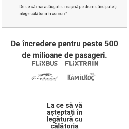
De ce să mai adăugați o mașină pe drum când puteți
alege călătoria în comun?
De încredere pentru peste 500
de milioane de pasageri.
La ce să vă
așteptați în
legătură cu
călătoria