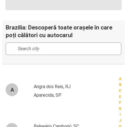
Brazilia: Descoperă toate orașele în care
poți călători cu autocarul
A
B
Angra dos Reis, RJ
A
C
Aparecida, SP
E
F
G
I
J
Balneário Camboriú, SC
O