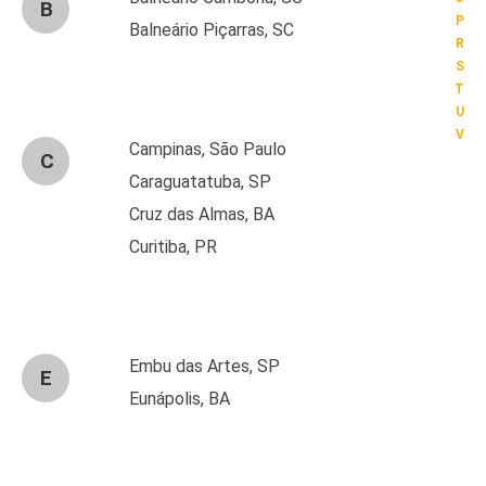
B
P
Balneário Piçarras, SC
R
S
T
U
V
Campinas, São Paulo
C
Caraguatatuba, SP
Cruz das Almas, BA
Curitiba, PR
Embu das Artes, SP
E
Eunápolis, BA