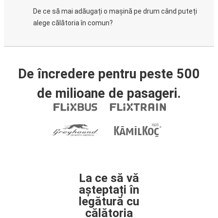
De ce să mai adăugați o mașină pe drum când puteți
alege călătoria în comun?
De încredere pentru peste 500
de milioane de pasageri.
La ce să vă
așteptați în
legătură cu
călătoria