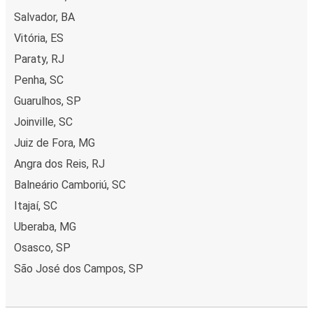
clicuri. La achiziționarea online a unui bilet dus sau întors
Salvador, BA
pe ruta Joinville, poți alege între diferite metode sigure
de plată online, cum ar fi card de credit, PayPal, Google și
Vitória, ES
Apple Pay. Alternativ, poți plăti în numerar la bordul
Paraty, RJ
autocarelor sau la unul din punctele de vânzare.
Penha, SC
Guarulhos, SP
Joinville, SC
Juiz de Fora, MG
Angra dos Reis, RJ
Balneário Camboriú, SC
Itajaí, SC
Uberaba, MG
Osasco, SP
São José dos Campos, SP