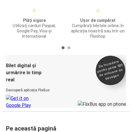
Plăți sigure
Ușor de cumpărat
Utilizați carduri Paypal,
Cumpărați biletele online, în
Google Pay, Visa și
aplicația noastră sau într-un
International
Flixshop
De încredere
de
Bilet digital și
pentru peste 500
milioane de
urmărire în timp
pasageri
real
Descoperă aplicația FlixBus
Pe această pagină