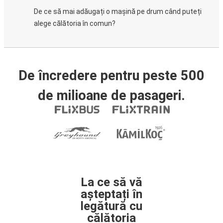
De ce să mai adăugați o mașină pe drum când puteți
alege călătoria în comun?
De încredere pentru peste 500
de milioane de pasageri.
La ce să vă
așteptați în
legătură cu
călătoria