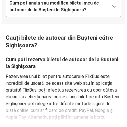
Cum pot anula sau modifica biletul meu de
autocar de la Bușteni la Sighișoara?
Cauți bilete de autocar din Bușteni către
Sighișoara?
Cum poți rezerva biletul de autocar de la Bușteni
la Sighișoara
Rezervarea unui bilet pentru autocarele FlixBus este
incredibil de ușoară: pe acest site web sau în aplicația
gratuită FlixBus, poți efectua rezervarea cu doar câteva
clicuri. La achiziționarea online a unui bilet pe ruta Bușteni-
Sighișoara, poți alege între diferite metode sigure de
plată online, cum ar fi card de credit, PayPal, Google și
Apple Pay. Alternativ, poți plăti în numerar la bordul
autocarelor sau la unul din punctele de vânzare.