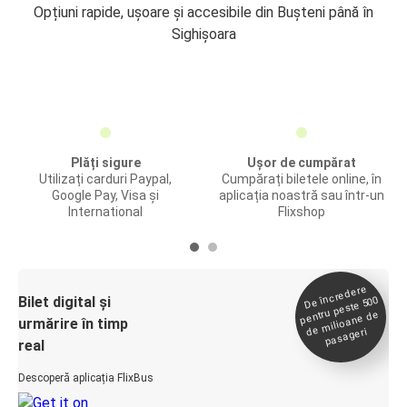
Opțiuni rapide, ușoare și accesibile din Bușteni până în
Sighișoara
Plăți sigure
Ușor de cumpărat
Utilizați carduri Paypal,
Cumpărați biletele online, în
Google Pay, Visa și
aplicația noastră sau într-un
International
Flixshop
De încredere
de
Bilet digital și
pentru peste 500
milioane de
urmărire în timp
pasageri
real
Descoperă aplicația FlixBus