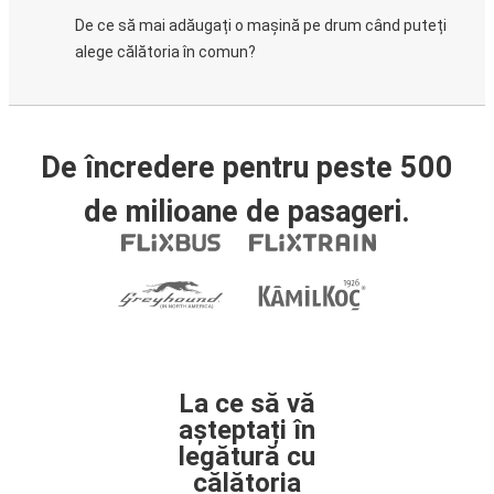
De ce să mai adăugați o mașină pe drum când puteți
alege călătoria în comun?
De încredere pentru peste 500
de milioane de pasageri.
La ce să vă
așteptați în
legătură cu
călătoria