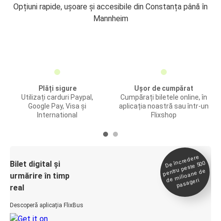
Opțiuni rapide, ușoare și accesibile din Constanța până în
Mannheim
Plăți sigure
Ușor de cumpărat
Utilizați carduri Paypal,
Cumpărați biletele online, în
Google Pay, Visa și
aplicația noastră sau într-un
International
Flixshop
De încredere
de
Bilet digital și
pentru peste 500
milioane de
urmărire în timp
pasageri
real
Descoperă aplicația FlixBus