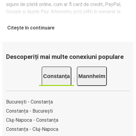
sigure de plată online, cum ar fi card de credit, PayPal,
Google și Apple Pay. Alternativ, poți plăti în numerar la
bordul autocarelor sau la unul din punctele de vânzare.
Citește în continuare
Descoperiți mai multe conexiuni populare
Constanța
Mannheim
București - Constanța
Constanța - București
Cluj-Napoca - Constanța
Constanța - Cluj-Napoca