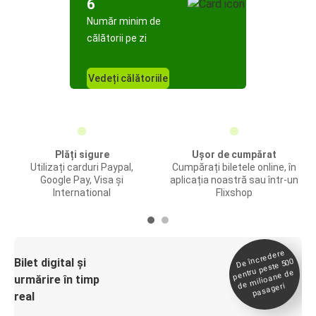
6
Număr minim de
călătorii pe zi
Vedeți călătoriile
Plăți sigure
Ușor de cumpărat
Utilizați carduri Paypal,
Cumpărați biletele online, în
Google Pay, Visa și
aplicația noastră sau într-un
International
Flixshop
De încredere
de
Bilet digital și
pentru peste 500
milioane de
urmărire în timp
pasageri
real