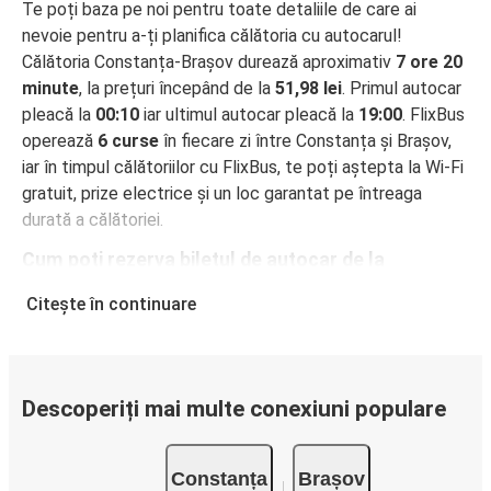
Te poți baza pe noi pentru toate detaliile de care ai
nevoie pentru a-ți planifica călătoria cu autocarul!
Călătoria Constanța-Brașov durează aproximativ
7 ore 20
minute
, la prețuri începând de la
51,98 lei
. Primul autocar
pleacă la
00:10
iar ultimul autocar pleacă la
19:00
. FlixBus
operează
6 curse
în fiecare zi între Constanța și Brașov,
iar în timpul călătoriilor cu FlixBus, te poți aștepta la Wi-Fi
gratuit, prize electrice și un loc garantat pe întreaga
durată a călătoriei.
Cum poți rezerva biletul de autocar de la
Constanța la Brașov
Citește în continuare
Rezervarea unui bilet pentru autocarele FlixBus este
incredibil de ușoară: pe acest site web sau în aplicația
gratuită FlixBus, poți efectua rezervarea cu doar câteva
clicuri. La achiziționarea online a unui bilet pe ruta
Descoperiți mai multe conexiuni populare
Constanța-Brașov, poți alege între diferite metode sigure
de plată online, cum ar fi card de credit, PayPal, Google și
Constanța
Brașov
Apple Pay. Alternativ, poți plăti în numerar la bordul