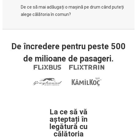
De ce să mai adăugați o mașină pe drum când puteți
alege călătoria în comun?
De încredere pentru peste 500
de milioane de pasageri.
La ce să vă
așteptați în
legătură cu
călătoria