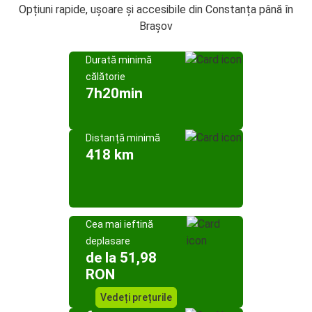
Opțiuni rapide, ușoare și accesibile din Constanța până în
Brașov
Durată minimă
călătorie
7h20min
Distanță minimă
418 km
Cea mai ieftină
deplasare
de la 51,98
RON
Vedeți prețurile