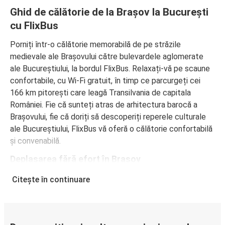
Ghid de călătorie de la Brașov la București
cu FlixBus
Porniți într-o călătorie memorabilă de pe străzile
medievale ale Brașovului către bulevardele aglomerate
ale Bucureștiului, la bordul FlixBus. Relaxați-vă pe scaune
confortabile, cu Wi-Fi gratuit, în timp ce parcurgeți cei
166 km pitorești care leagă Transilvania de capitala
României. Fie că sunteți atras de arhitectura barocă a
Brașovului, fie că doriți să descoperiți reperele culturale
ale Bucureștiului, FlixBus vă oferă o călătorie confortabilă
și convenabilă.
Deplasarea fără efort în Brașov
Transportul public din Brașov, operat de RATBV, include
Citește în continuare
autobuze și troleibuze ce acoperă atât trasee urbane, cât
și suburbane. Principala stație FlixBus, Autogara
Internațională Bartolomeu (Calea Făgărașului), este