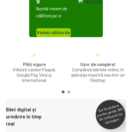
9
Număr minim de
călătorii pe zi
Vedeți călătoriile
Plăți sigure
Ușor de cumpărat
Utilizați carduri Paypal,
Cumpărați biletele online, în
Google Pay, Visa și
aplicația noastră sau într-un
International
Flixshop
De încredere
de
Bilet digital și
pentru peste 500
milioane de
urmărire în timp
pasageri
real