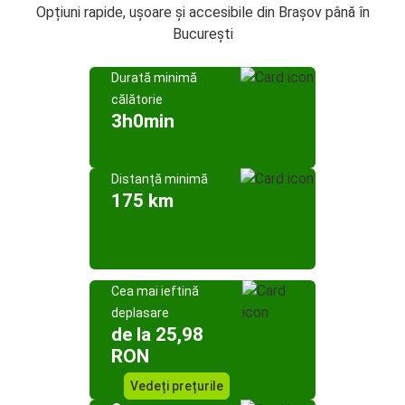
Opțiuni rapide, ușoare și accesibile din Brașov până în
București
Durată minimă
călătorie
3h0min
Distanță minimă
175 km
Cea mai ieftină
deplasare
de la 25,98
RON
Vedeți prețurile