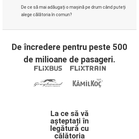
De ce să mai adăugați o mașină pe drum când puteți
alege călătoria în comun?
De încredere pentru peste 500
de milioane de pasageri.
La ce să vă
așteptați în
legătură cu
călătoria