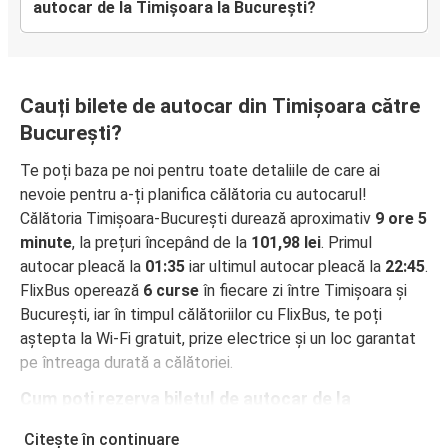
autocar de la Timișoara la București?
Cauți bilete de autocar din Timișoara către
București?
Te poți baza pe noi pentru toate detaliile de care ai
nevoie pentru a-ți planifica călătoria cu autocarul!
Călătoria Timișoara-București durează aproximativ
9 ore 5
minute
, la prețuri începând de la
101,98 lei
. Primul
autocar pleacă la
01:35
iar ultimul autocar pleacă la
22:45
.
FlixBus operează
6 curse
în fiecare zi între Timișoara și
București, iar în timpul călătoriilor cu FlixBus, te poți
aștepta la Wi-Fi gratuit, prize electrice și un loc garantat
pe întreaga durată a călătoriei.
Cum poți rezerva biletul de autocar de la
Timișoara la București
Citește în continuare