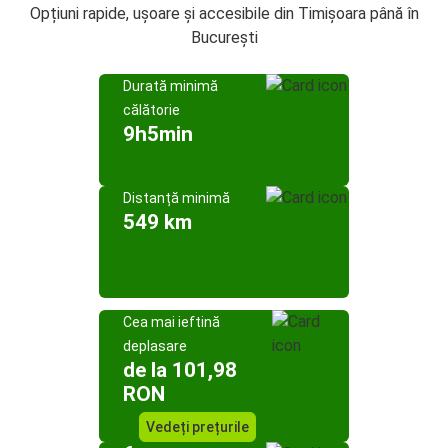
Opțiuni rapide, ușoare și accesibile din Timișoara până în
București
Durată minimă
călătorie
9h5min
Distanță minimă
549 km
Cea mai ieftină
deplasare
de la 101,98
RON
Vedeți prețurile