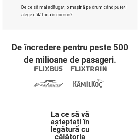
De ce să mai adăugați o mașină pe drum când puteți
alege călătoria în comun?
De încredere pentru peste 500
de milioane de pasageri.
La ce să vă
așteptați în
legătură cu
călătoria