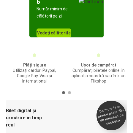
6
Număr minim de
călătorii pe zi
Vedeți călătoriile
Plăți sigure
Ușor de cumpărat
Utilizați carduri Paypal,
Cumpărați biletele online, în
Google Pay, Visa și
aplicația noastră sau într-un
International
Flixshop
De încredere
de
Bilet digital și
pentru peste 500
milioane de
urmărire în timp
pasageri
real