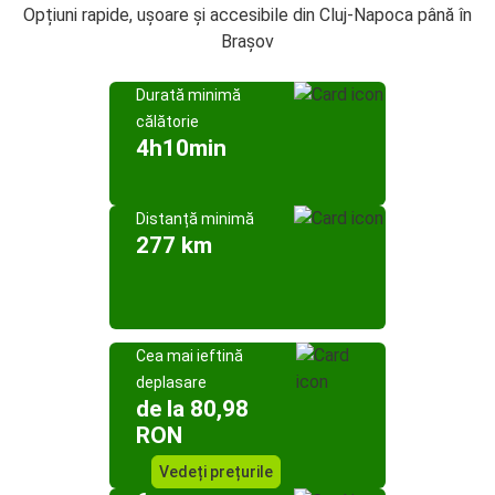
Opțiuni rapide, ușoare și accesibile din Cluj-Napoca până în
Brașov
Durată minimă
călătorie
4h10min
Distanță minimă
277 km
Cea mai ieftină
deplasare
de la 80,98
RON
Vedeți prețurile