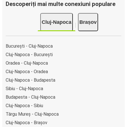
clicuri. La achiziționarea online a unui bilet pe ruta Cluj-
Descoperiți mai multe conexiuni populare
Napoca-Brașov, poți alege între diferite metode sigure de
plată online, cum ar fi card de credit, PayPal, Google și
Cluj-Napoca
Brașov
Apple Pay. Alternativ, poți plăti în numerar la bordul
autocarelor sau la unul din punctele de vânzare.
București - Cluj-Napoca
Cluj-Napoca - București
Oradea - Cluj-Napoca
Cluj-Napoca - Oradea
Cluj-Napoca - Budapesta
Sibiu - Cluj-Napoca
Budapesta - Cluj-Napoca
Cluj-Napoca - Sibiu
Târgu Mureș - Cluj-Napoca
Cluj-Napoca - Brașov