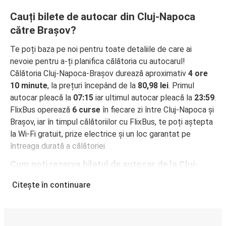
Cauți bilete de autocar din Cluj-Napoca
către Brașov?
Te poți baza pe noi pentru toate detaliile de care ai
nevoie pentru a-ți planifica călătoria cu autocarul!
Călătoria Cluj-Napoca-Brașov durează aproximativ
4 ore
10 minute
, la prețuri începând de la
80,98 lei
. Primul
autocar pleacă la
07:15
iar ultimul autocar pleacă la
23:59
.
FlixBus operează
6 curse
în fiecare zi între Cluj-Napoca și
Brașov, iar în timpul călătoriilor cu FlixBus, te poți aștepta
la Wi-Fi gratuit, prize electrice și un loc garantat pe
întreaga durată a călătoriei.
Cum poți rezerva biletul de autocar de la Cluj-
Napoca la Brașov
Citește în continuare
Rezervarea unui bilet pentru autocarele FlixBus este
incredibil de ușoară: pe acest site web sau în aplicația
gratuită FlixBus, poți efectua rezervarea cu doar câteva