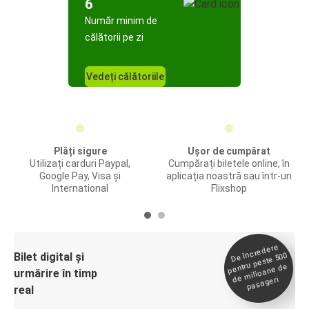
6
Număr minim de
călătorii pe zi
Vedeți călătoriile
Plăți sigure
Ușor de cumpărat
Utilizați carduri Paypal,
Cumpărați biletele online, în
Google Pay, Visa și
aplicația noastră sau într-un
International
Flixshop
De încredere
de
Bilet digital și
pentru peste 500
milioane de
urmărire în timp
pasageri
real