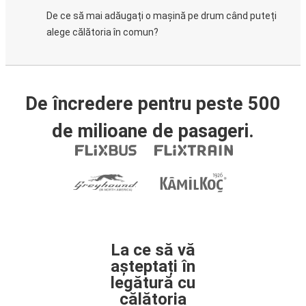
De ce să mai adăugați o mașină pe drum când puteți
alege călătoria în comun?
De încredere pentru peste 500
de milioane de pasageri.
La ce să vă
așteptați în
legătură cu
călătoria