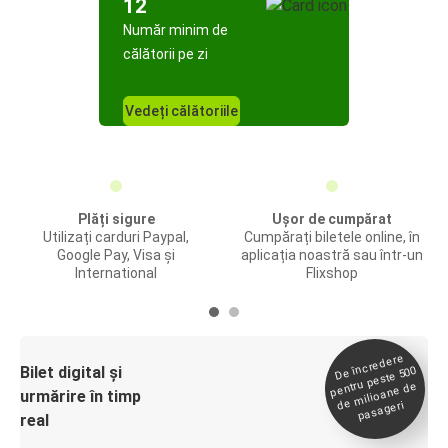
12
Număr minim de
călătorii pe zi
Vedeți călătoriile
Plăți sigure
Ușor de cumpărat
Utilizați carduri Paypal,
Cumpărați biletele online, în
Google Pay, Visa și
aplicația noastră sau într-un
International
Flixshop
De încredere
de
Bilet digital și
pentru peste 500
milioane de
urmărire în timp
pasageri
real