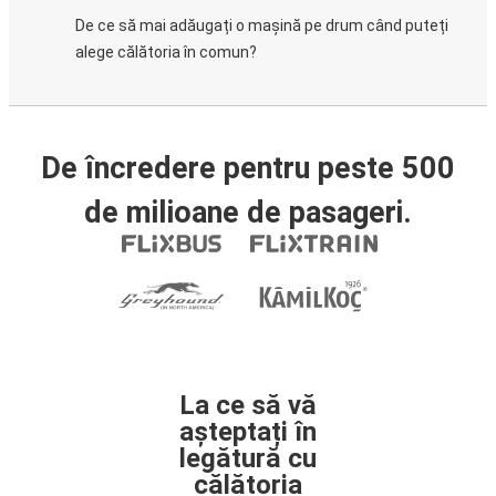
De ce să mai adăugați o mașină pe drum când puteți
alege călătoria în comun?
De încredere pentru peste 500
de milioane de pasageri.
La ce să vă
așteptați în
legătură cu
călătoria